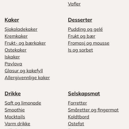
Vafler
Kaker
Desserter
Sjokoladekaker
Pudding og gelé
Kremkaker
Frukt og bær
Frukt- og bærkaker
Fromasj og mousse
Ostekaker
Is og sorbet
Iskaker
Pavlova
Glasur og kakefyll
Allergivennlige kaker
Drikke
Selskapsmat
Saft og limonade
Forretter
Smoothie
Småretter og fingermat
Mocktails
Koldtbord
Varm drikke
Ostefat