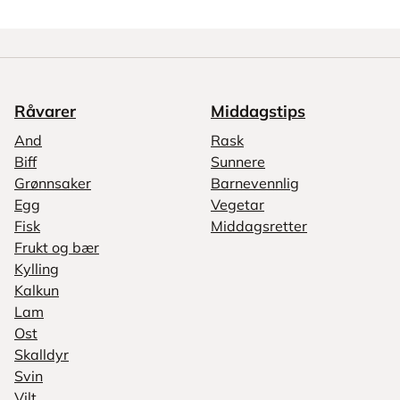
Råvarer
Middagstips
And
Rask
Biff
Sunnere
Grønnsaker
Barnevennlig
Egg
Vegetar
Fisk
Middagsretter
Frukt og bær
Kylling
Kalkun
Lam
Ost
Skalldyr
Svin
Vilt