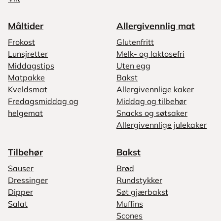
Måltider
Allergivennlig mat
Frokost
Glutenfritt
Lunsjretter
Melk- og laktosefri
Middagstips
Uten egg
Matpakke
Bakst
Kveldsmat
Allergivennlige kaker
Fredagsmiddag og
Middag og tilbehør
helgemat
Snacks og søtsaker
Allergivennlige julekaker
Tilbehør
Bakst
Sauser
Brød
Dressinger
Rundstykker
Dipper
Søt gjærbakst
Salat
Muffins
Scones