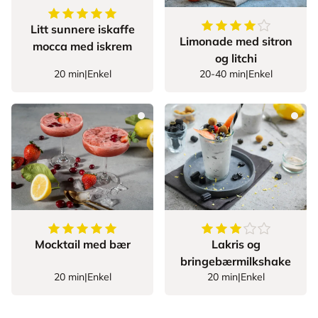
5
av
5
stjerner
4.285714285714286
Litt sunnere iskaffe
Limonade med sitron
mocca med iskrem
og litchi
20 min
|
Enkel
20-40 min
|
Enkel
5
av
5
stjerner
3.666666666666666
Mocktail med bær
Lakris og
bringebærmilkshake
20 min
|
Enkel
20 min
|
Enkel