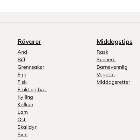
Råvarer
Middagstips
And
Rask
Biff
Sunnere
Grønnsaker
Barnevennlig
Egg
Vegetar
Fisk
Middagsretter
Frukt og bær
Kylling
Kalkun
Lam
Ost
Skalldyr
Svin