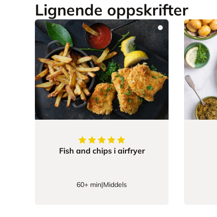
Lignende oppskrifter
5
av
5
stjerner
Fish and chips i airfryer
60+ min
|
Middels