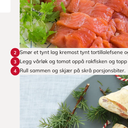
Smør et tynt lag kremost tynt tortillalefsene 
2
Legg vårløk og tomat oppå rakfisken og topp 
3
Rull sammen og skjær på skrå porsjonsbiter.
4