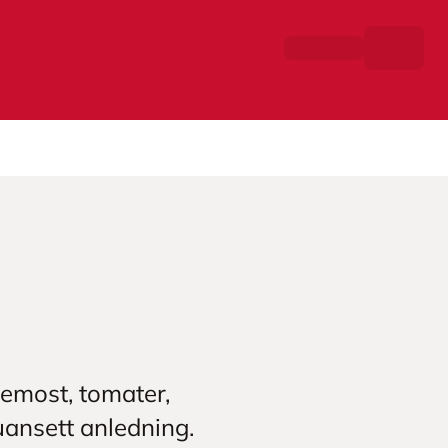
remost, tomater,
 uansett anledning.