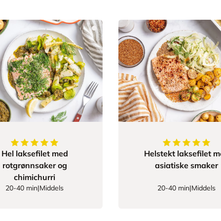
5
av
5
stjerner
5
av
5
stjerner
Hel laksefilet med
Helstekt laksefilet 
rotgrønnsaker og
asiatiske smaker
chimichurri
20-40 min
|
Middels
20-40 min
|
Middels