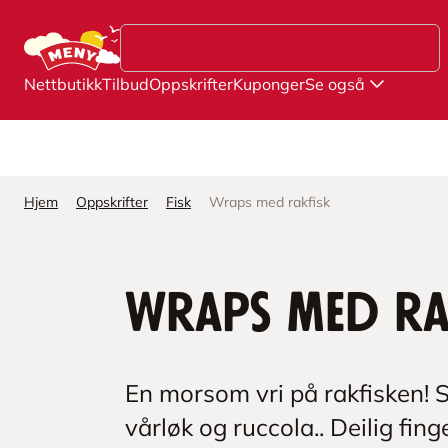
Hopp til hovedinnhold
Nettbutikk
Tilbud
Oppskrifter
Kuponger
Se også
Hjem
Oppskrifter
Fisk
Wraps med rakfisk
Wraps med ra
En morsom vri på rakfisken! S
vårløk og ruccola.. Deilig fin