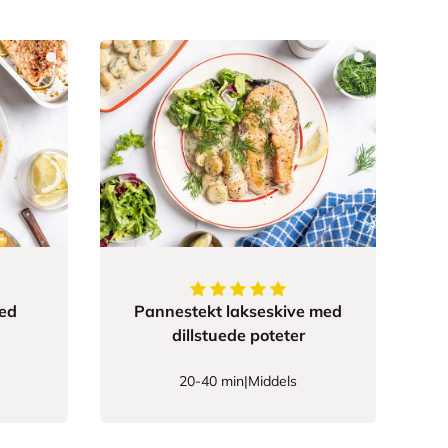
5
av
5
stjerner
med
Pannestekt lakseskive med
dillstuede poteter
20-40 min
|
Middels