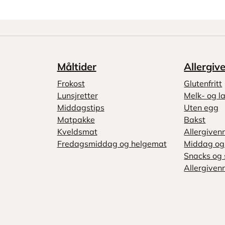
Måltider
Allergiv
Frokost
Glutenfritt
Lunsjretter
Melk- og la
Middagstips
Uten egg
Matpakke
Bakst
Kveldsmat
Allergiven
Fredagsmiddag og helgemat
Middag og 
Snacks og 
Allergivenn