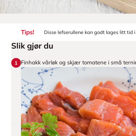
Tips!
Disse lefserullene kan godt lages litt tid 
Slik gjør du
Finhakk vårløk og skjær tomatene i små terning
1