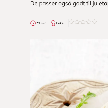
De passer også godt til juleta
0
av
5
stjerner
20 min
Enkel