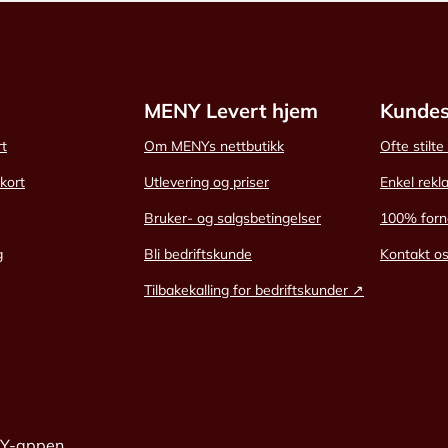
MENY Levert hjem
Kundes
rt
Om MENYs nettbutikk
Ofte stilt
skort
Utlevering og priser
Enkel rekl
Bruker- og salgsbetingelser
100% forn
g
Bli bedriftskunde
Kontakt o
Tilbakekalling for bedriftskunder ↗
NY-appen