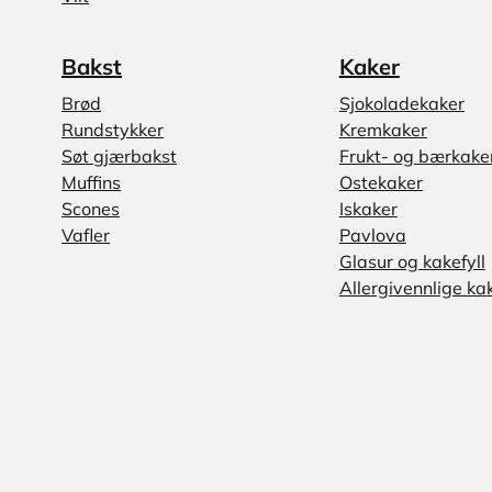
Bakst
Kaker
Brød
Sjokoladekaker
Rundstykker
Kremkaker
Søt gjærbakst
Frukt- og bærkake
Muffins
Ostekaker
Scones
Iskaker
Vafler
Pavlova
Glasur og kakefyll
Allergivennlige ka