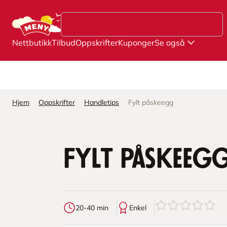
Hopp til hovedinnhold
Nettbutikk
Tilbud
Oppskrifter
Kuponger
Se også
Hjem
Oppskrifter
Handletips
Fylt påskeegg
Fylt påskeeg
0
av
5
stjerner
20-40 min
Enkel