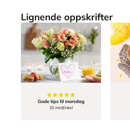
Lignende oppskrifter
5
av
5
stjerner
Gode tips til morsdag
20 min
|
Enkel