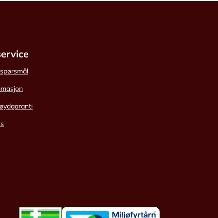
ervice
e spørsmål
amasjon
øydgaranti
ss