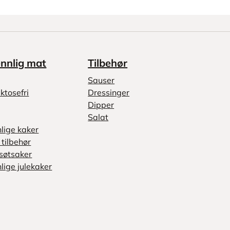
ennlig mat
Tilbehør
Sauser
ktosefri
Dressinger
Dipper
Salat
nlige kaker
tilbehør
søtsaker
lige julekaker