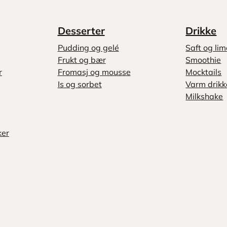
Desserter
Drikke
Pudding og gelé
Saft og li
Frukt og bær
Smoothie
r
Fromasj og mousse
Mocktails
Is og sorbet
Varm drikk
Milkshake
ker