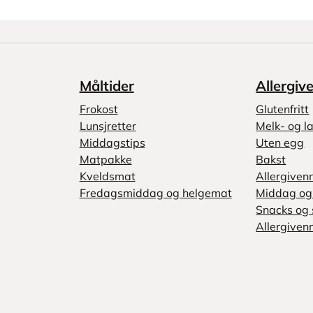
Måltider
Allergiv
Frokost
Glutenfritt
Lunsjretter
Melk- og la
Middagstips
Uten egg
Matpakke
Bakst
Kveldsmat
Allergiven
Fredagsmiddag og helgemat
Middag og 
Snacks og 
Allergivenn