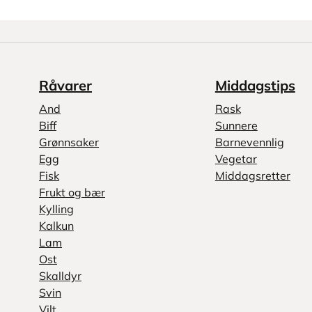
Råvarer
Middagstips
And
Rask
Biff
Sunnere
Grønnsaker
Barnevennlig
Egg
Vegetar
Fisk
Middagsretter
Frukt og bær
Kylling
Kalkun
Lam
Ost
Skalldyr
Svin
Vilt