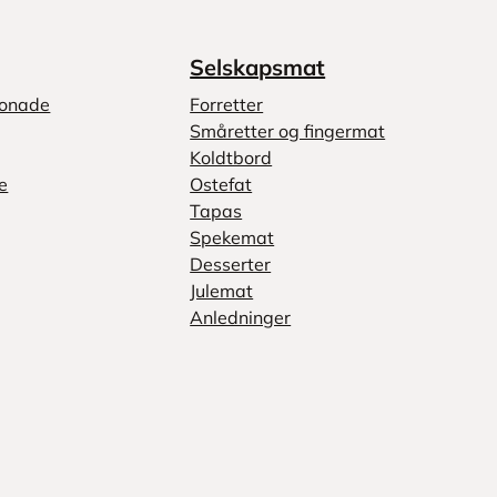
Selskapsmat
monade
Forretter
Småretter og fingermat
Koldtbord
e
Ostefat
Tapas
Spekemat
Desserter
Julemat
Anledninger