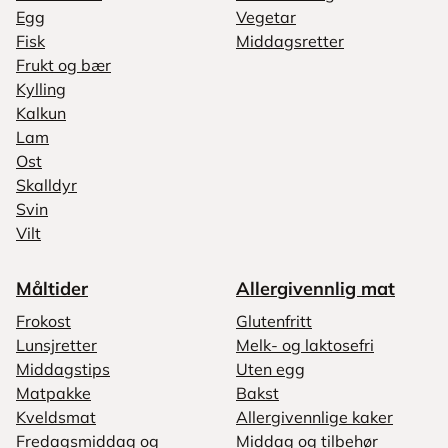
Egg
Vegetar
Fisk
Middagsretter
Frukt og bær
Kylling
Kalkun
Lam
Ost
Skalldyr
Svin
Vilt
Måltider
Allergivennlig mat
Frokost
Glutenfritt
Lunsjretter
Melk- og laktosefri
Middagstips
Uten egg
Matpakke
Bakst
Kveldsmat
Allergivennlige kaker
Fredagsmiddag og
Middag og tilbehør