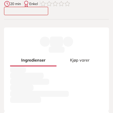
0
av
5
stjerner
20 min
Enkel
Ingredienser
Kjøp varer