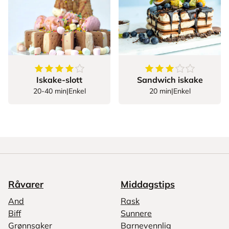
4
av
5
stjerner
3.444444444444444
Iskake-slott
Sandwich iskake
20-40 min
|
Enkel
20 min
|
Enkel
Råvarer
Middagstips
And
Rask
Biff
Sunnere
Grønnsaker
Barnevennlig