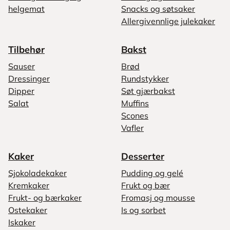
helgemat
Snacks og søtsaker
Allergivennlige julekaker
Tilbehør
Bakst
Sauser
Brød
Dressinger
Rundstykker
Dipper
Søt gjærbakst
Salat
Muffins
Scones
Vafler
Kaker
Desserter
Sjokoladekaker
Pudding og gelé
Kremkaker
Frukt og bær
Frukt- og bærkaker
Fromasj og mousse
Ostekaker
Is og sorbet
Iskaker