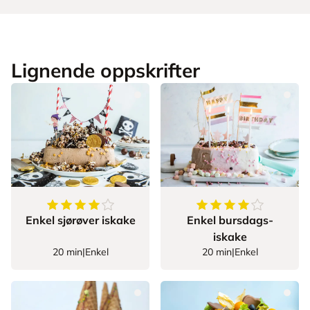
Lignende oppskrifter
4.333333333333333
av
5
stjerner
4
av
5
stjerner
Enkel sjørøver iskake
Enkel bursdags-
iskake
20 min
|
Enkel
20 min
|
Enkel