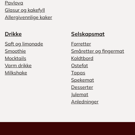
Pavlova
Glasur og kakefyll
Allergivennlige kaker
Drikke
Selskapsmat
Saft og limonade
Forretter
Smoothie
Småretter og fingermat
Mocktails
Koldtbord
Varm drikke
Ostefat
Milkshake
Tapas
Spekemat
Desserter
Julemat
Anledninger