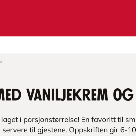
ær
 med vaniljekrem o
laget i porsjonstørrelse! En favoritt til s
 servere til gjestene. Oppskriften gir 6-1