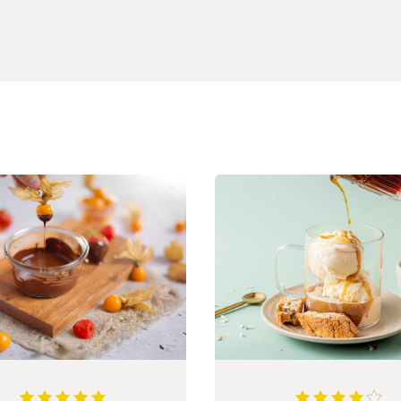
5
av
5
stjerner
4.8888888888