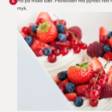
Ha på friske bær. Pavlovaen må pyntes rett fø
6
myk.