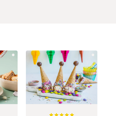
88889
av
5
stjerner
5
av
5
stjerner