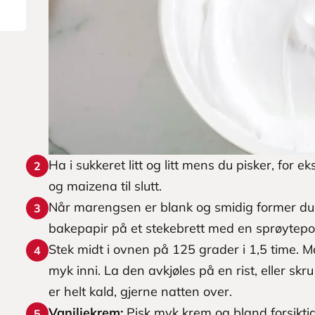
Ha i sukkeret litt og litt mens du pisker, for e
2
og maizena til slutt.
Når marengsen er blank og smidig former du 
3
bakepapir på et stekebrett med en sprøytepo
Stek midt i ovnen på 125 grader i 1,5 time. 
4
myk inni. La den avkjøles på en rist, eller skr
er helt kald, gjerne natten over.
Vaniljekrem:
Pisk myk krem og bland forsikti
5