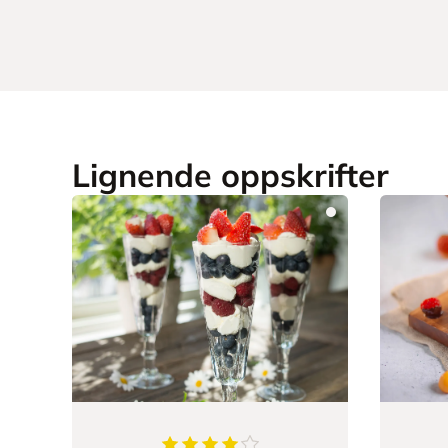
Lignende oppskrifter
4.705882352941177
av
5
stjerner