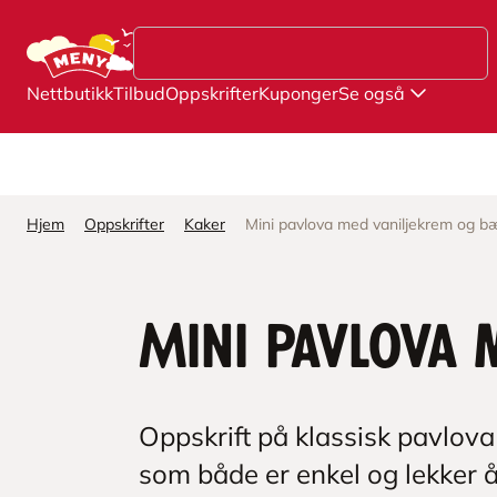
Hopp til hovedinnhold
Nettbutikk
Tilbud
Oppskrifter
Kuponger
Se også
Hjem
Oppskrifter
Kaker
Mini pavlova med vaniljekrem og b
Mini pavlova
Oppskrift på klassisk pavlova 
som både er enkel og lekker å