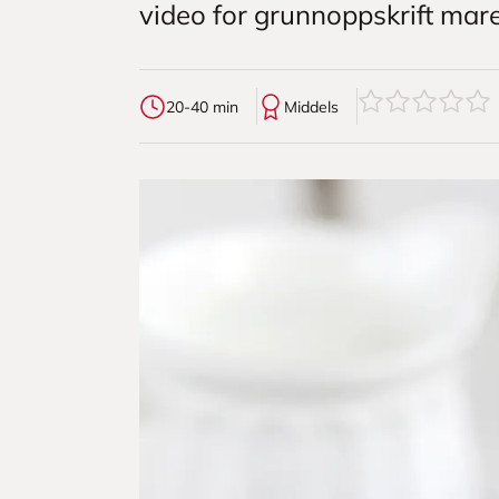
video for grunnoppskrift mar
0
av
5
stjerner
20-40 min
Middels