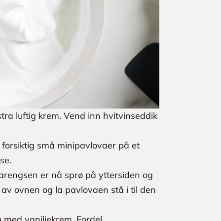
kstra luftig krem. Vend inn hvitvinseddik
forsiktig små minipavlovaer på et
se.
Marengsen er nå sprø på yttersiden og
u av ovnen og la pavlovaen stå i til den
g med vaniljekrem. Fordel