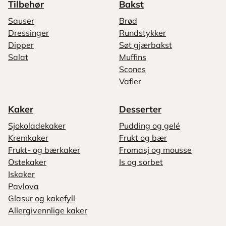
Tilbehør
Bakst
Sauser
Brød
Dressinger
Rundstykker
Dipper
Søt gjærbakst
Salat
Muffins
Scones
Vafler
Kaker
Desserter
Sjokoladekaker
Pudding og gelé
Kremkaker
Frukt og bær
Frukt- og bærkaker
Fromasj og mousse
Ostekaker
Is og sorbet
Iskaker
Pavlova
Glasur og kakefyll
Allergivennlige kaker