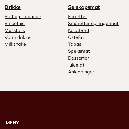
Drikke
Selskapsmat
Saft og limonade
Forretter
Smoothie
Småretter og fingermat
Mocktails
Koldtbord
Varm drikke
Ostefat
Milkshake
Tapas
Spekemat
Desserter
Julemat
Anledninger
MENY