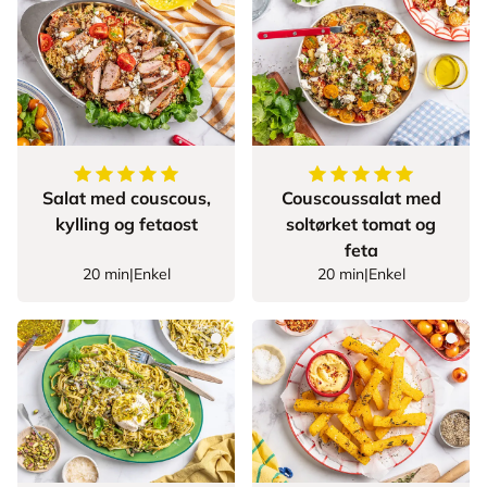
5
av
5
stjerner
5
av
5
stjerner
Salat med couscous,
Couscoussalat med
kylling og fetaost
soltørket tomat og
feta
20 min
|
Enkel
20 min
|
Enkel