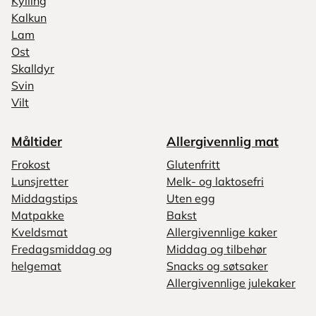
Kylling
Kalkun
Lam
Ost
Skalldyr
Svin
Vilt
Måltider
Allergivennlig mat
Frokost
Glutenfritt
Lunsjretter
Melk- og laktosefri
Middagstips
Uten egg
Matpakke
Bakst
Kveldsmat
Allergivennlige kaker
Fredagsmiddag og
Middag og tilbehør
helgemat
Snacks og søtsaker
Allergivennlige julekaker