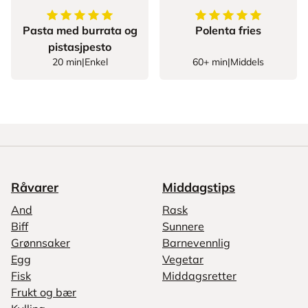
5
av
5
stjerner
5
av
5
stjerner
Pasta med burrata og
Polenta fries
pistasjpesto
20 min
|
Enkel
60+ min
|
Middels
Råvarer
Middagstips
And
Rask
Biff
Sunnere
Grønnsaker
Barnevennlig
Egg
Vegetar
Fisk
Middagsretter
Frukt og bær