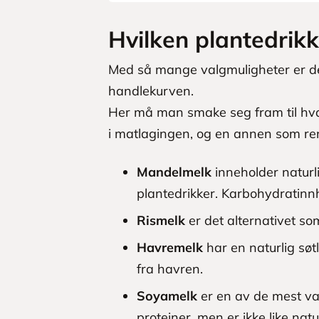
Hvilken plantedrikk
Med så mange valgmuligheter er det
handlekurven.
Her må man smake seg fram til hva 
i matlagingen, og en annen som ren 
Mandelmelk
inneholder naturl
plantedrikker. Karbohydratinnh
Rismelk
er det alternativet so
Havremelk
har en naturlig søt
fra havren.
Soyamelk
er en av de mest va
proteiner, men er ikke like nat