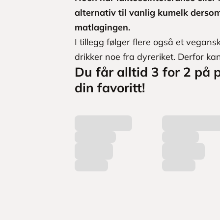
alternativ til vanlig kumelk dersom
matlagingen.
I tillegg følger flere også et vegans
drikker noe fra dyreriket. Derfor k
Du får alltid 3 for 2 på 
din favoritt!
L
a
s
t
e
r
p
r
o
d