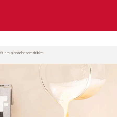
Alt om plantebasert drikke