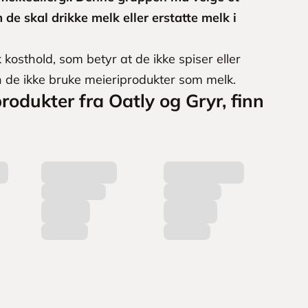
 de skal drikke melk eller erstatte melk i
k kosthold, som betyr at de ikke spiser eller
an de ikke bruke meieriprodukter som melk.
produkter fra Oatly og Gryr, finn