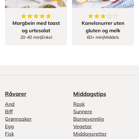
5
av
5
stjerner
3.5
av
5
stjerner
Margbein med toast
Kanelsnurrer uten
og urtesalat
gluten og melk
20-40 min
|
Enkel
60+ min
|
Middels
Råvarer
Middagstips
And
Rask
Biff
Sunnere
Grønnsaker
Barnevennlig
Egg
Vegetar
Fisk
Middagsretter