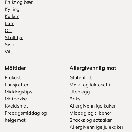
Frukt og bær
Kylling
Kalkun
Lam
Ost
Skalldyr
Svin
Vilt
Måltider
Allergivennlig mat
Frokost
Glutenfritt
Lunsjretter
Melk- og laktosefri
Middagstips
Uten egg
Matpakke
Bakst
Kveldsmat
Allergivennlige kaker
Fredagsmiddag og
Middag og tilbehør
helgemat
Snacks og søtsaker
Allergivennlige julekaker