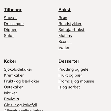
Tilbehør
Bakst
Sauser
Brød
Dressinger
Rundstykker
Dipper
Søt gjærbakst
Salat
Muffins
Scones
Vafler
Kaker
Desserter
Sjokoladekaker
Pudding og gelé
Kremkaker
Frukt og bær
Frukt- og bærkaker
Fromasj og mousse
Ostekaker
Is og sorbet
Iskaker
Pavlova
Glasur og kakefyll
Allergivennlige kaker