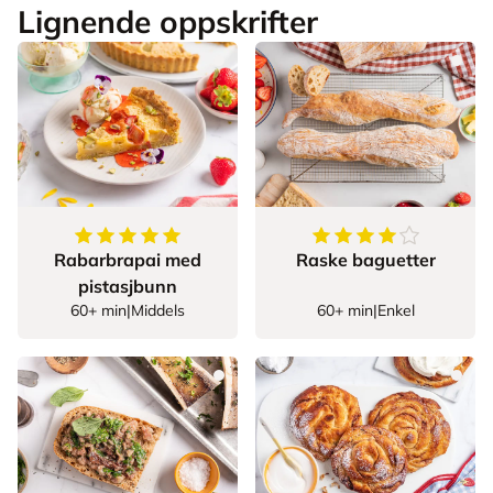
Lignende oppskrifter
5
av
5
stjerner
4.5
av
5
stjerner
Rabarbrapai med
Raske baguetter
pistasjbunn
60+ min
|
Middels
60+ min
|
Enkel