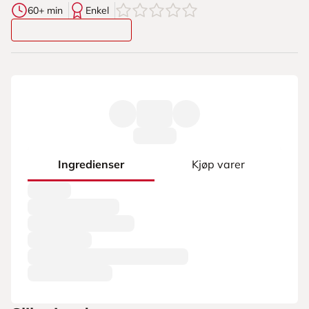
0
av
5
stjerner
60+ min
Enkel
Ingredienser
Kjøp varer