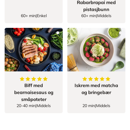
Rabarbrapai med
pistasjbunn
60+ min
|
Enkel
60+ min
|
Middels
5
av
5
stjerner
5
av
5
stjerner
Biff med
Iskrem med matcha
bearnaisesaus og
og bringebær
småpoteter
20-40 min
|
Middels
20 min
|
Middels