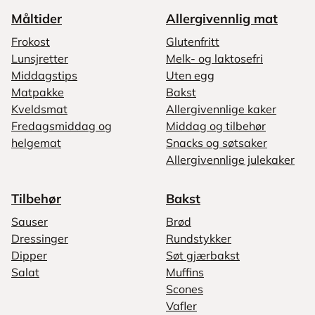
Måltider
Allergivennlig mat
Frokost
Glutenfritt
Lunsjretter
Melk- og laktosefri
Middagstips
Uten egg
Matpakke
Bakst
Kveldsmat
Allergivennlige kaker
Fredagsmiddag og
Middag og tilbehør
helgemat
Snacks og søtsaker
Allergivennlige julekaker
Tilbehør
Bakst
Sauser
Brød
Dressinger
Rundstykker
Dipper
Søt gjærbakst
Salat
Muffins
Scones
Vafler