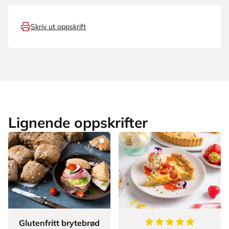
Skriv ut oppskrift
Lignende oppskrifter
5
av
5
stjerner
Glutenfritt brytebrød