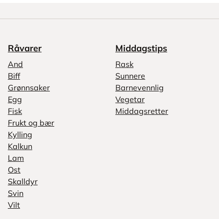
Råvarer
Middagstips
And
Rask
Biff
Sunnere
Grønnsaker
Barnevennlig
Egg
Vegetar
Fisk
Middagsretter
Frukt og bær
Kylling
Kalkun
Lam
Ost
Skalldyr
Svin
Vilt