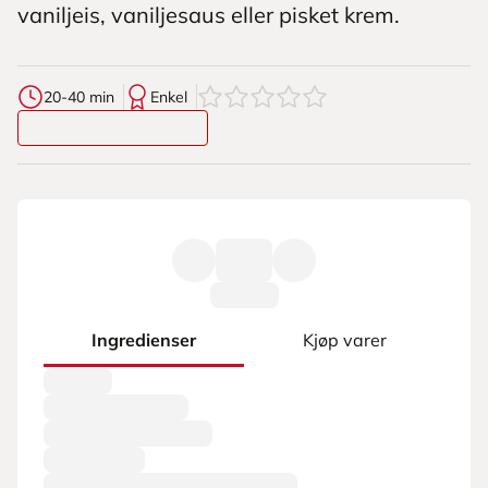
vaniljeis, vaniljesaus eller pisket krem.
0
av
5
stjerner
20-40 min
Enkel
Ingredienser
Kjøp varer