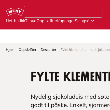
Hopp til hovedinnhold
Nettbutikk
Tilbud
Oppskrifter
Kuponger
Se også
Hjem
Oppskrifter
Desserter
Fylte klementiner med sjokolad
Fylte klement
Nydelig sjokoladeis med søte 
godt til påske. Enkelt, sjarm