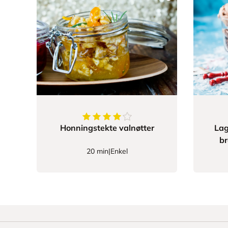
4.333333333333333
av
5
stjerner
Honningstekte valnøtter
Lag
br
20 min
|
Enkel