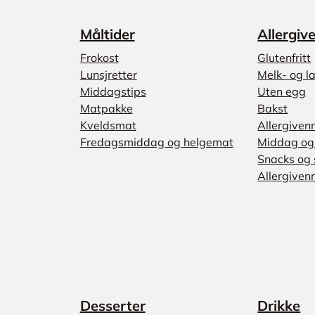
Måltider
Allergiv
Frokost
Glutenfritt
Lunsjretter
Melk- og la
Middagstips
Uten egg
Matpakke
Bakst
Kveldsmat
Allergiven
Fredagsmiddag og helgemat
Middag og 
Snacks og 
Allergivenn
Desserter
Drikke