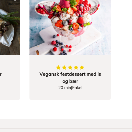
55555
av
5
stjerner
5
av
5
stjerner
r
Vegansk festdessert med is
og bær
20 min
|
Enkel