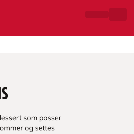
is
 dessert som passer
 kommer og settes