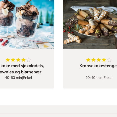
4
av
5
stjerner
4.5555555555
kake med sjokoladeis,
Kransekakestenge
ownies og bjørnebær
40-60 min
|
Enkel
20-40 min
|
Enkel