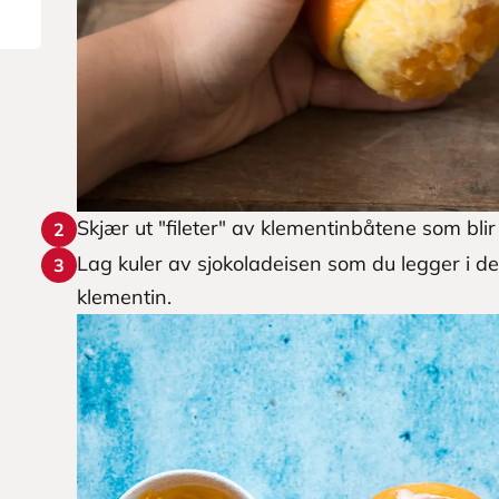
Skjær ut "fileter" av klementinbåtene som bli
2
Lag kuler av sjokoladeisen som du legger i d
3
klementin.