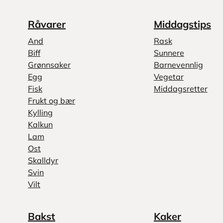
Råvarer
Middagstips
And
Rask
Biff
Sunnere
Grønnsaker
Barnevennlig
Egg
Vegetar
Fisk
Middagsretter
Frukt og bær
Kylling
Kalkun
Lam
Ost
Skalldyr
Svin
Vilt
Bakst
Kaker