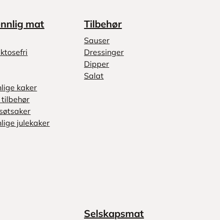
ennlig mat
Tilbehør
Sauser
ktosefri
Dressinger
Dipper
Salat
nlige kaker
tilbehør
søtsaker
lige julekaker
Selskapsmat