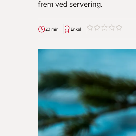
frem ved servering.
0
av
5
stjerner
20 min
Enkel