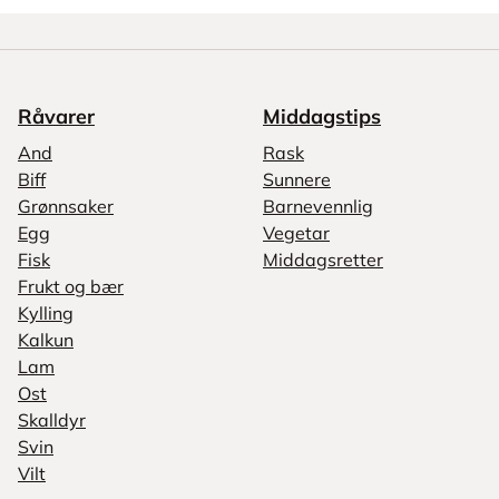
Råvarer
Middagstips
And
Rask
Biff
Sunnere
Grønnsaker
Barnevennlig
Egg
Vegetar
Fisk
Middagsretter
Frukt og bær
Kylling
Kalkun
Lam
Ost
Skalldyr
Svin
Vilt