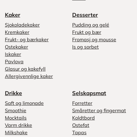
Kaker
Desserter
Sjokoladekaker
Pudding og gelé
Kremkaker
Frukt og bær
Frukt- og bærkaker
Fromasj og mousse
Ostekaker
Is og sorbet
Iskaker
Pavlova
Glasur og kakefyll
Allergivennlige kaker
Drikke
Selskapsmat
Saft og limonade
Forretter
Smoothie
Småretter og fingermat
Mocktails
Koldtbord
Varm drikke
Ostefat
Milkshake
Tapas