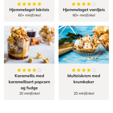
5
av
5
stjerner
4.357142857142857
Hjemmelaget lakrisis
Hjemmelaget vaniljeis
60+ min
|
Enkel
60+ min
|
Enkel
4.625
av
5
stjerner
4.25
av
5
stjerner
Karamellis med
Multeiskrem med
karamellisert popcorn
krumkaker
og fudge
20 min
|
Enkel
20 min
|
Enkel