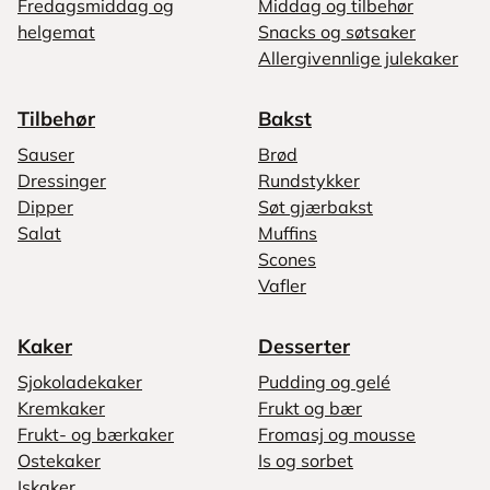
Fredagsmiddag og
Middag og tilbehør
helgemat
Snacks og søtsaker
Allergivennlige julekaker
Tilbehør
Bakst
Sauser
Brød
Dressinger
Rundstykker
Dipper
Søt gjærbakst
Salat
Muffins
Scones
Vafler
Kaker
Desserter
Sjokoladekaker
Pudding og gelé
Kremkaker
Frukt og bær
Frukt- og bærkaker
Fromasj og mousse
Ostekaker
Is og sorbet
Iskaker