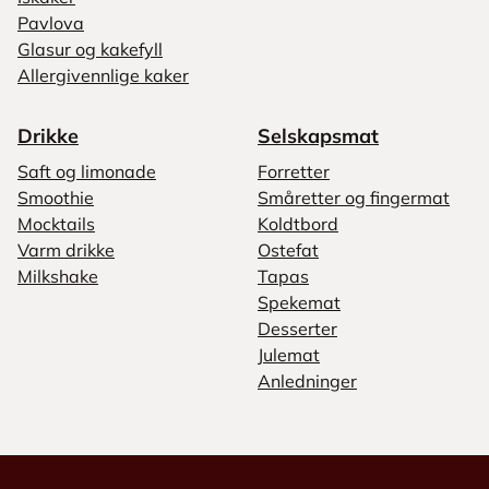
Pavlova
Glasur og kakefyll
Allergivennlige kaker
Drikke
Selskapsmat
Saft og limonade
Forretter
Smoothie
Småretter og fingermat
Mocktails
Koldtbord
Varm drikke
Ostefat
Milkshake
Tapas
Spekemat
Desserter
Julemat
Anledninger