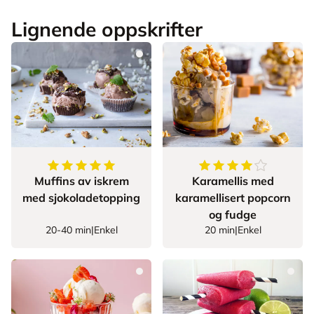
Lignende oppskrifter
5
av
5
stjerner
4.625
av
5
stjerner
Muffins av iskrem
Karamellis med
med sjokoladetopping
karamellisert popcorn
og fudge
20-40 min
|
Enkel
20 min
|
Enkel