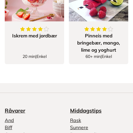
4.2
av
5
stjerner
4
av
5
stjerner
Iskrem med jordbær
Pinneis med
bringebær, mango,
lime og yoghurt
20 min
|
Enkel
60+ min
|
Enkel
Råvarer
Middagstips
And
Rask
Biff
Sunnere