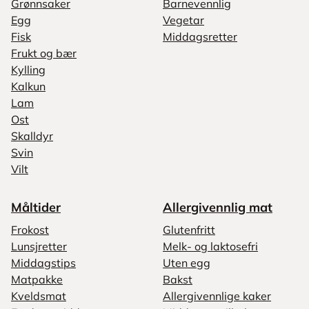
Grønnsaker
Barnevennlig
Egg
Vegetar
Fisk
Middagsretter
Frukt og bær
Kylling
Kalkun
Lam
Ost
Skalldyr
Svin
Vilt
Måltider
Allergivennlig mat
Frokost
Glutenfritt
Lunsjretter
Melk- og laktosefri
Middagstips
Uten egg
Matpakke
Bakst
Kveldsmat
Allergivennlige kaker