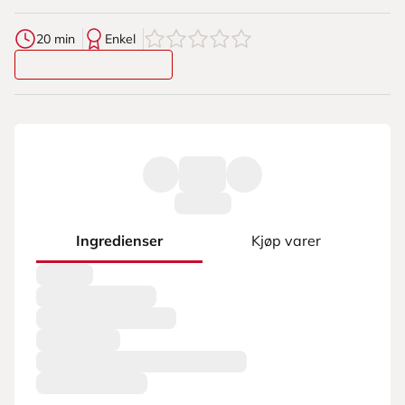
0
av
5
stjerner
20 min
Enkel
Ingredienser
Kjøp varer