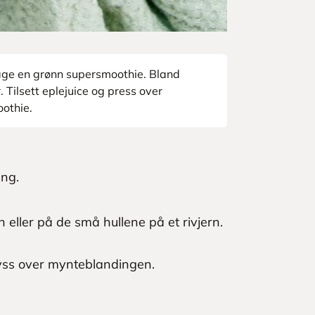
 lage en grønn supersmoothie. Bland
. Tilsett eplejuice og press over
oothie.
ing.
 eller på de små hullene på et rivjern.
Dryss over mynteblandingen.