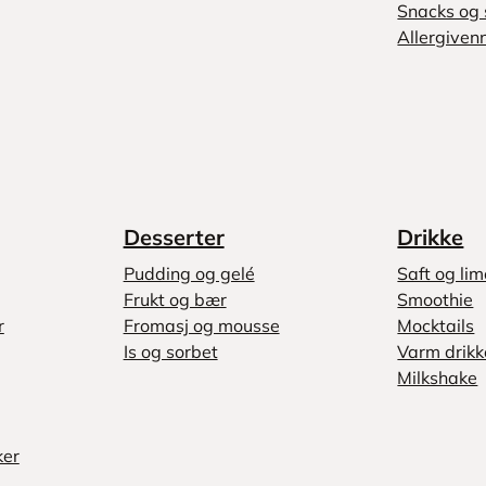
Snacks og 
Allergivenn
Desserter
Drikke
Pudding og gelé
Saft og li
Frukt og bær
Smoothie
r
Fromasj og mousse
Mocktails
Is og sorbet
Varm drikk
Milkshake
ker