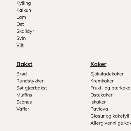
Kylling
Kalkun
Lam
Ost
Skalldyr
Svin
Vilt
Bakst
Kaker
Brød
Sjokoladekaker
Rundstykker
Kremkaker
Søt gjærbakst
Frukt- og bærkake
Muffins
Ostekaker
Scones
Iskaker
Vafler
Pavlova
Glasur og kakefyll
Allergivennlige ka