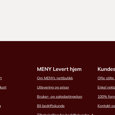
MENY Levert hjem
Kundes
rt
Om MENYs nettbutikk
Ofte stilt
skort
Utlevering og priser
Enkel rekl
Bruker- og salgsbetingelser
100% forn
g
Bli bedriftskunde
Kontakt o