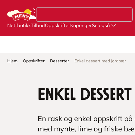
Hopp til hovedinnhold
Nettbutikk
Tilbud
Oppskrifter
Kuponger
Se også
Hjem
Oppskrifter
Desserter
Enkel dessert med jordbær
Enkel desser
En rask og enkel oppskrift p
med mynte, lime og friske bær