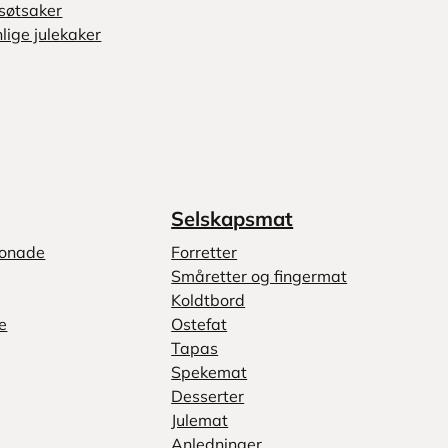
søtsaker
lige julekaker
Selskapsmat
monade
Forretter
Småretter og fingermat
Koldtbord
e
Ostefat
Tapas
Spekemat
Desserter
Julemat
Anledninger