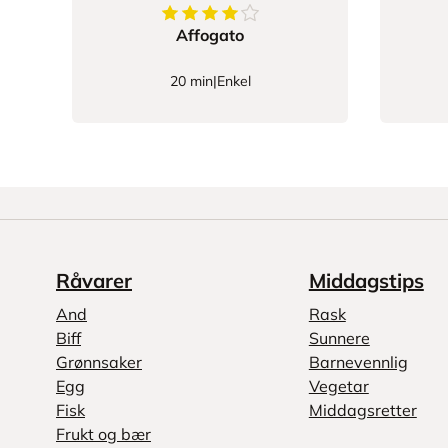
4.888888888888889
av
5
stjerner
Affogato
20 min
|
Enkel
Råvarer
Middagstips
And
Rask
Biff
Sunnere
Grønnsaker
Barnevennlig
Egg
Vegetar
Fisk
Middagsretter
Frukt og bær