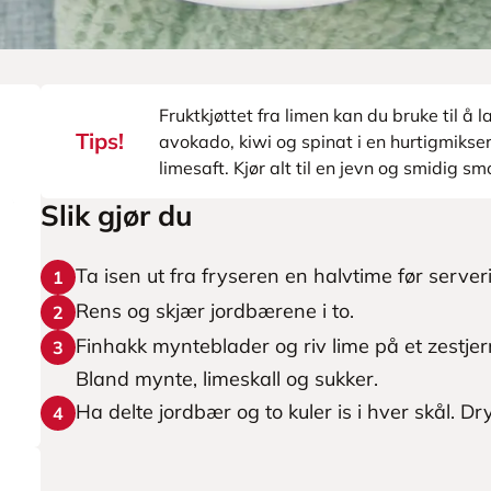
Fruktkjøttet fra limen kan du bruke til å
Tips!
avokado, kiwi og spinat i en hurtigmikser
limesaft. Kjør alt til en jevn og smidig sm
Slik gjør du
Ta isen ut fra fryseren en halvtime før server
1
Rens og skjær jordbærene i to.
2
Finhakk mynteblader og riv lime på et zestjern
3
Bland mynte, limeskall og sukker.
Ha delte jordbær og to kuler is i hver skål. 
4