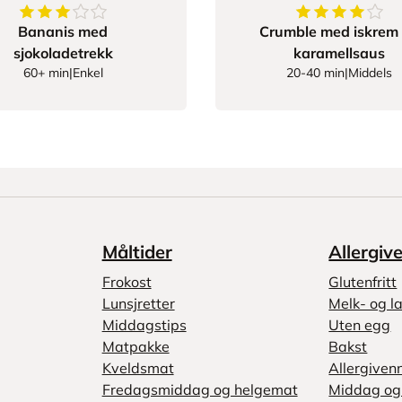
3.5714285714285716
av
5
stjerner
4.4
av
5
stjerne
Bananis med
Crumble med iskrem
sjokoladetrekk
karamellsaus
60+ min
|
Enkel
20-40 min
|
Middels
Måltider
Allergiv
Frokost
Glutenfritt
Lunsjretter
Melk- og la
Middagstips
Uten egg
Matpakke
Bakst
Kveldsmat
Allergiven
Fredagsmiddag og helgemat
Middag og 