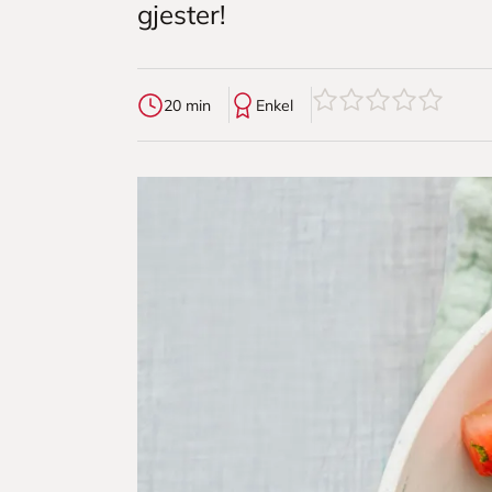
gjester!
0
av
5
stjerner
20 min
Enkel