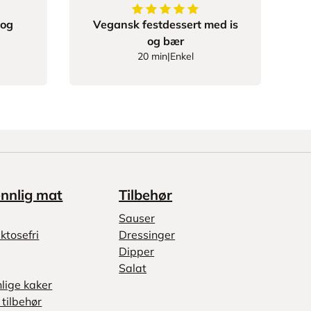
r
5
av
5
stjerner
 og
Vegansk festdessert med is
og bær
20 min
|
Enkel
ennlig mat
Tilbehør
Sauser
ktosefri
Dressinger
Dipper
Salat
nlige kaker
tilbehør