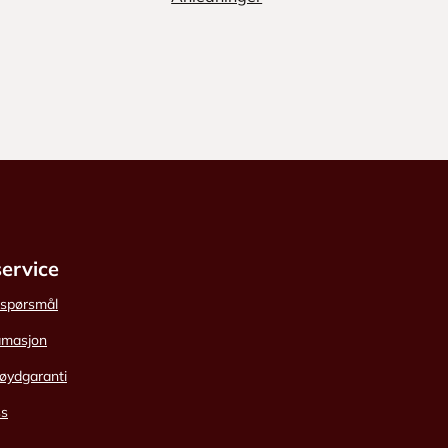
ervice
e spørsmål
amasjon
øydgaranti
ss