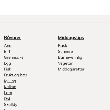
Råvarer
Middagstips
And
Rask
Biff
Sunnere
Grønnsaker
Barnevennlig
Egg
Vegetar
Fisk
Middagsretter
Frukt og bær
Kylling
Kalkun
Lam
Ost
Skalldyr