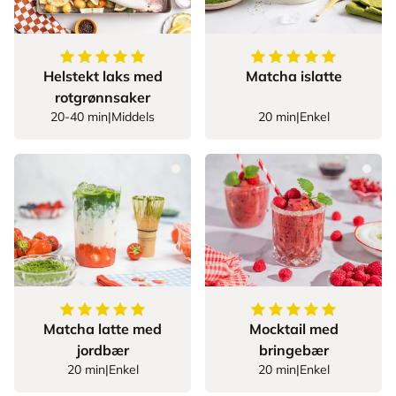
5
av
5
stjerner
5
av
5
stjerner
Helstekt laks med
Matcha islatte
rotgrønnsaker
20-40 min
|
Middels
20 min
|
Enkel
5
av
5
stjerner
5
av
5
stjerner
Matcha latte med
Mocktail med
jordbær
bringebær
20 min
|
Enkel
20 min
|
Enkel