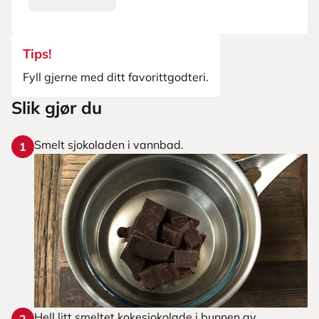
Tips!
Fyll gjerne med ditt favorittgodteri.
Slik gjør du
Smelt sjokoladen i vannbad.
1
Hell litt smeltet kokesjokolade i bunnen av