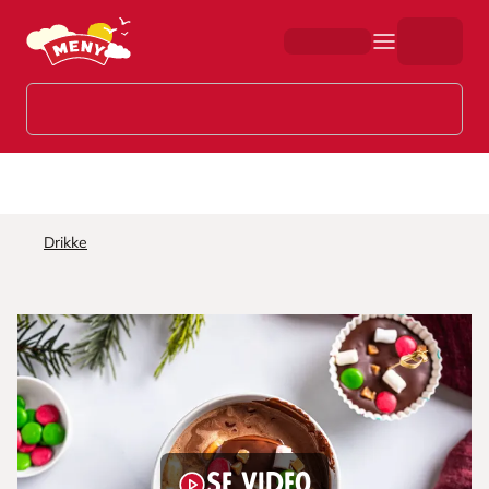
Hopp til hovedinnhold
Drikke
Se video