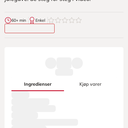
0
av
5
stjerner
60+ min
Enkel
Ingredienser
Kjøp varer