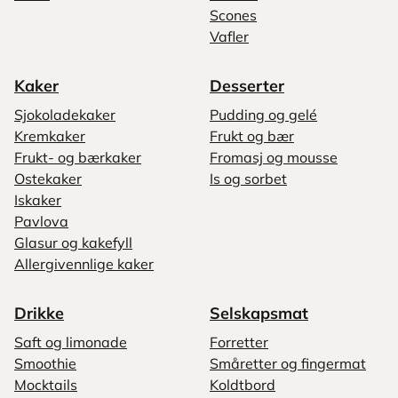
Scones
Vafler
Kaker
Desserter
Sjokoladekaker
Pudding og gelé
Kremkaker
Frukt og bær
Frukt- og bærkaker
Fromasj og mousse
Ostekaker
Is og sorbet
Iskaker
Pavlova
Glasur og kakefyll
Allergivennlige kaker
Drikke
Selskapsmat
Saft og limonade
Forretter
Smoothie
Småretter og fingermat
Mocktails
Koldtbord