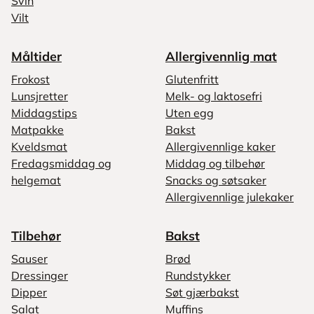
Svin
Vilt
Måltider
Allergivennlig mat
Frokost
Glutenfritt
Lunsjretter
Melk- og laktosefri
Middagstips
Uten egg
Matpakke
Bakst
Kveldsmat
Allergivennlige kaker
Fredagsmiddag og
Middag og tilbehør
helgemat
Snacks og søtsaker
Allergivennlige julekaker
Tilbehør
Bakst
Sauser
Brød
Dressinger
Rundstykker
Dipper
Søt gjærbakst
Salat
Muffins