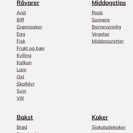
Råvarer
Middagstips
And
Rask
Biff
Sunnere
Grønnsaker
Barnevennlig
Egg
Vegetar
Fisk
Middagsretter
Frukt og bær
Kylling
Kalkun
Lam
Ost
Skalldyr
Svin
Vilt
Bakst
Kaker
Brød
Sjokoladekaker