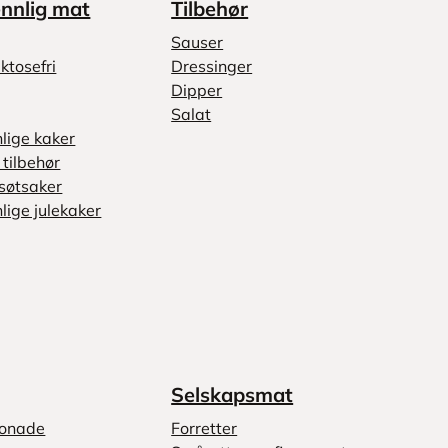
ennlig mat
Tilbehør
Sauser
ktosefri
Dressinger
Dipper
Salat
nlige kaker
tilbehør
søtsaker
lige julekaker
Selskapsmat
monade
Forretter