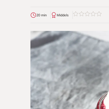
0
av
5
stjerner
20 min
Middels