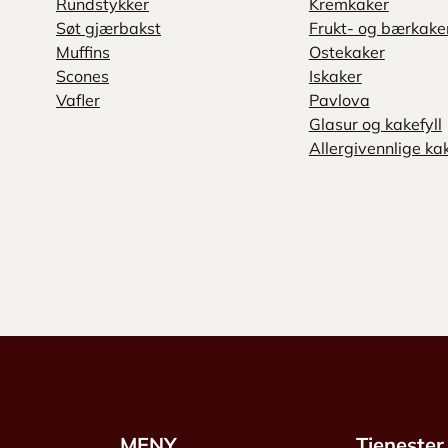
Rundstykker
Kremkaker
Søt gjærbakst
Frukt- og bærkake
Muffins
Ostekaker
Scones
Iskaker
Vafler
Pavlova
Glasur og kakefyll
Allergivennlige ka
MENY
Tjenester