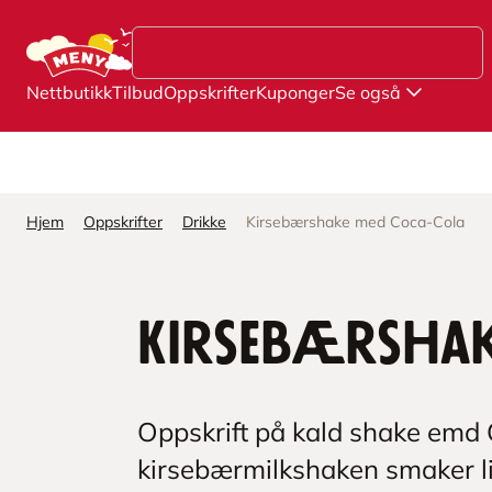
Hopp til hovedinnhold
Nettbutikk
Tilbud
Oppskrifter
Kuponger
Se også
Hjem
Oppskrifter
Drikke
Kirsebærshake med Coca-Cola
Kirsebærshak
Oppskrift på kald shake emd C
kirsebærmilkshaken smaker li