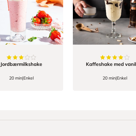
3.4
av
5
stjerner
4.875
av
5
stjer
Jordbærmilkshake
Kaffeshake med vanil
20 min
|
Enkel
20 min
|
Enkel