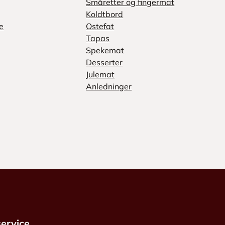
Småretter og fingermat
Koldtbord
e
Ostefat
Tapas
Spekemat
Desserter
Julemat
Anledninger
ervice