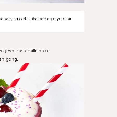
sebær, hakket sjokolade og mynte før
 en jevn, rosa milkshake.
en gang.