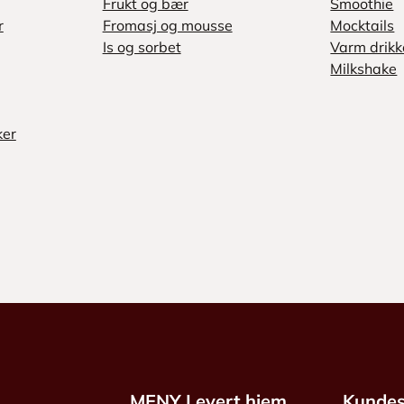
Frukt og bær
Smoothie
r
Fromasj og mousse
Mocktails
Is og sorbet
Varm drikk
Milkshake
ker
MENY Levert hjem
Kundes