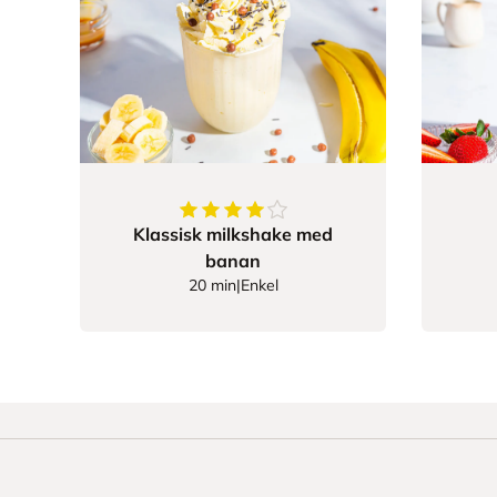
4.444444444444445
av
5
stjerner
Klassisk milkshake med
banan
20 min
|
Enkel