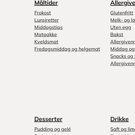
Måltider
Allergiv
Frokost
Glutenfritt
Lunsjretter
Melk- og la
Middagstips
Uten egg
Matpakke
Bakst
Kveldsmat
Allergiven
Fredagsmiddag og helgemat
Middag og 
Snacks og 
Allergivenn
Desserter
Drikke
Pudding og gelé
Saft og li