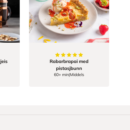
5
av
5
stjerner
ner
Rabarbrapai med
jeis
pistasjbunn
60+ min
|
Middels