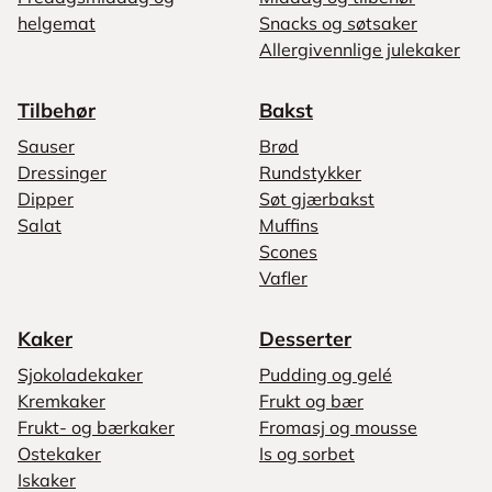
helgemat
Snacks og søtsaker
Allergivennlige julekaker
Tilbehør
Bakst
Sauser
Brød
Dressinger
Rundstykker
Dipper
Søt gjærbakst
Salat
Muffins
Scones
Vafler
Kaker
Desserter
Sjokoladekaker
Pudding og gelé
Kremkaker
Frukt og bær
Frukt- og bærkaker
Fromasj og mousse
Ostekaker
Is og sorbet
Iskaker