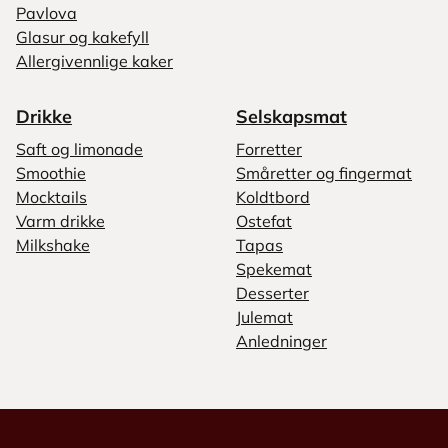
Pavlova
Glasur og kakefyll
Allergivennlige kaker
Drikke
Selskapsmat
Saft og limonade
Forretter
Smoothie
Småretter og fingermat
Mocktails
Koldtbord
Varm drikke
Ostefat
Milkshake
Tapas
Spekemat
Desserter
Julemat
Anledninger