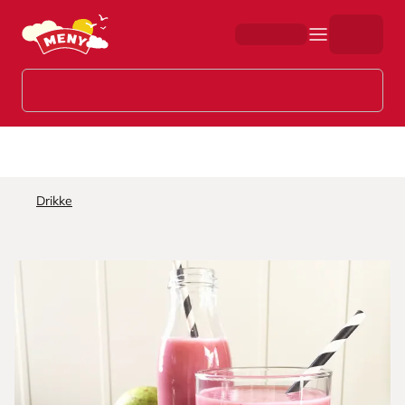
Hopp til hovedinnhold
Drikke