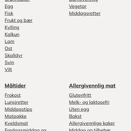
Egg
Vegetar
Fisk
Middagsretter
Frukt og bær
Kylling
Kalkun
Lam
Ost
Skalldyr
Svin
Vilt
Måltider
Allergivennlig mat
Frokost
Glutenfritt
Lunsjretter
Melk- og laktosefri
Middagstips
Uten egg
Matpakke
Bakst
Kveldsmat
Allergivennlige kaker
Fredagsmiddag og
Middag og tilbehør