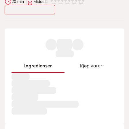
0
av
5
stjerner
20 min
Middels
Ingredienser
Kjøp varer