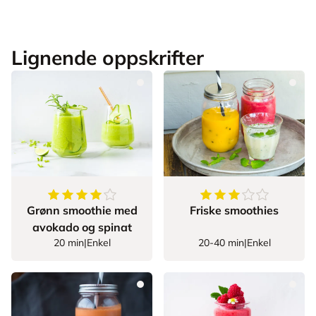
Lignende oppskrifter
4.117647058823529
av
5
stjerner
3.5
av
5
stjerner
Grønn smoothie med
Friske smoothies
avokado og spinat
20 min
|
Enkel
20-40 min
|
Enkel