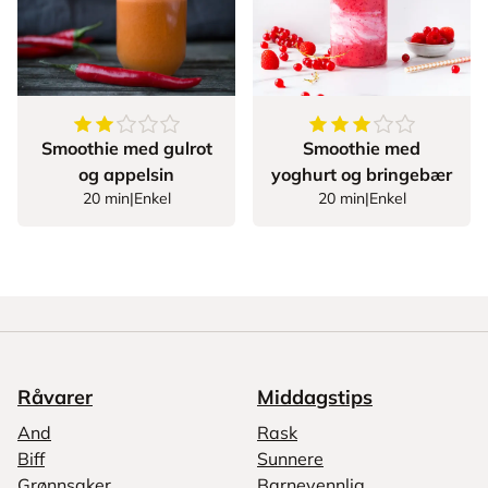
2.8333333333333335
av
5
stjerner
3.933333333333333
Smoothie med gulrot
Smoothie med
og appelsin
yoghurt og bringebær
20 min
|
Enkel
20 min
|
Enkel
Råvarer
Middagstips
And
Rask
Biff
Sunnere
Grønnsaker
Barnevennlig