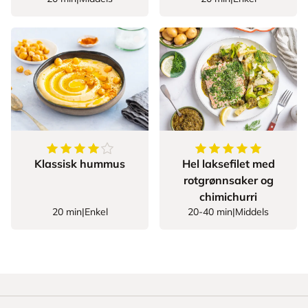
4.5
av
5
stjerner
5
av
5
stjerner
Klassisk hummus
Hel laksefilet med
rotgrønnsaker og
chimichurri
20 min
|
Enkel
20-40 min
|
Middels