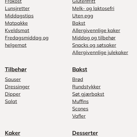
Frokost
Glutenfritt
Lunsjretter
Melk- og laktosefri
Middagstips
Uten egg
Matpakke
Bakst
Kveldsmat
Allergivennlige kaker
Fredagsmiddag og
Middag og tilbehør
helgemat
Snacks og søtsaker
Allergivennlige julekaker
Tilbehør
Bakst
Sauser
Brød
Dressinger
Rundstykker
Dipper
Søt gjærbakst
Salat
Muffins
Scones
Vafler
Kaker
Desserter