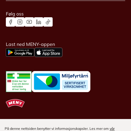
Følg oss
Last ned MENY-appen
På denne nettsiden benytter vi informasjonskapsler. Les mer om
vår