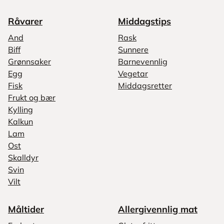
Råvarer
Middagstips
And
Rask
Biff
Sunnere
Grønnsaker
Barnevennlig
Egg
Vegetar
Fisk
Middagsretter
Frukt og bær
Kylling
Kalkun
Lam
Ost
Skalldyr
Svin
Vilt
Måltider
Allergivennlig mat