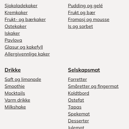
Sjokoladekaker
Pudding og gelé
Kremkaker
Frukt og bær
Frukt- og bærkaker
Fromasj og mousse
Ostekaker
Is og sorbet
Iskaker
Pavlova
Glasur og kakefyll
Allergivennlige kaker
Drikke
Selskapsmat
Saft og limonade
Forretter
Smoothie
Småretter og fingermat
Mocktails
Koldtbord
Varm drikke
Ostefat
Milkshake
Tapas
Spekemat
Desserter
Julemat