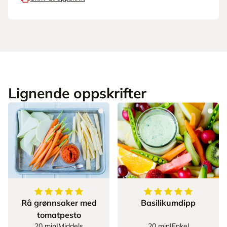
Lignende oppskrifter
5
av
5
stjerner
5
av
5
stjerner
Rå grønnsaker med
Basilikumdipp
tomatpesto
20 min
|
Middels
20 min
|
Enkel