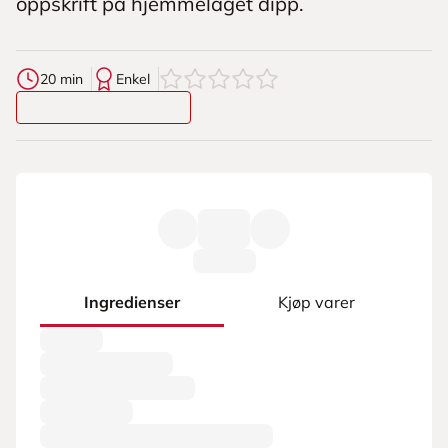
oppskrift på hjemmelaget dipp.
0
av
5
stjerner
20 min
Enkel
Ingredienser
Kjøp varer