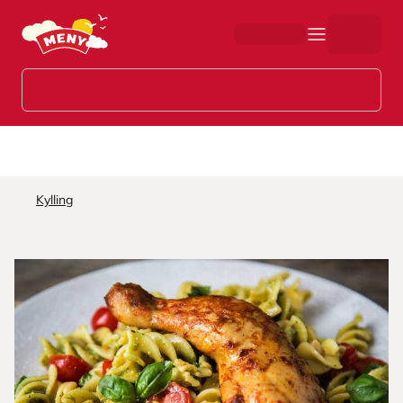
Hopp til hovedinnhold
Kylling