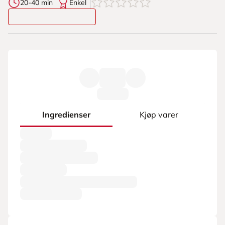
0
av
5
stjerner
20-40 min
Enkel
Ingredienser
Kjøp varer