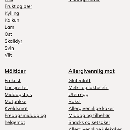
Frukt og bær
Kylling
Kalkun
Lam
Ost
Skalldyr
Svin
Vilt
Måltider
Allergivennlig mat
Frokost
Glutenfritt
Lunsjretter
Melk- og laktosefri
Middagstips
Uten egg
Matpakke
Bakst
Kveldsmat
Allergivennlige kaker
Fredagsmiddag og
Middag og tilbehør
helgemat
Snacks og søtsaker
Allergivennlige julekaker