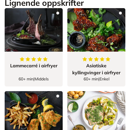
Lignende oppskrifter
5
av
5
stjerner
5
av
5
stjerner
Lammecarré i airfryer
Asiatiske
kyllingvinger i airfryer
60+ min
|
Middels
60+ min
|
Enkel