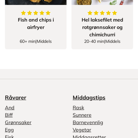
5
av
5
stjerner
5
av
5
stjerner
Fish and chips i
Hel laksefilet med
airfryer
rotgrønnsaker og
chimichurri
60+ min
|
Middels
20-40 min
|
Middels
Råvarer
Middagstips
And
Rask
Biff
Sunnere
Grønnsaker
Barnevennlig
Egg
Vegetar
Fisk
Middagsretter