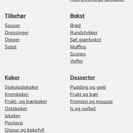
Tilbehør
Bakst
Sauser
Brød
Dressinger
Rundstykker
Dipper
Søt gjærbakst
Salat
Muffins
Scones
Vafler
Kaker
Desserter
Sjokoladekaker
Pudding og gelé
Kremkaker
Frukt og bær
Frukt- og bærkaker
Fromasj og mousse
Ostekaker
Is og sorbet
Iskaker
Pavlova
Glasur og kakefyll