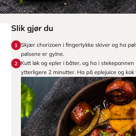
Slik gjør du
Skjær chorizoen i fingertykke skiver og ha pøls
1
pølsene er gylne.
Kutt løk og epler i båter, og ha i stekepann
2
ytterligere 2 minutter. Ha på eplejuice og kok t