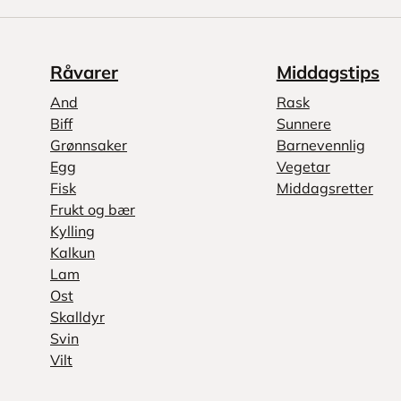
Råvarer
Middagstips
And
Rask
Biff
Sunnere
Grønnsaker
Barnevennlig
Egg
Vegetar
Fisk
Middagsretter
Frukt og bær
Kylling
Kalkun
Lam
Ost
Skalldyr
Svin
Vilt