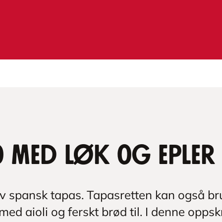
o med løk og epler
 av spansk tapas. Tapasretten kan også b
ed aioli og ferskt brød til. I denne oppskr