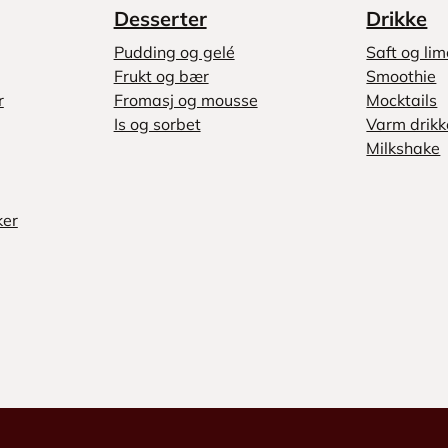
Desserter
Drikke
Pudding og gelé
Saft og li
Frukt og bær
Smoothie
r
Fromasj og mousse
Mocktails
Is og sorbet
Varm drikk
Milkshake
ker