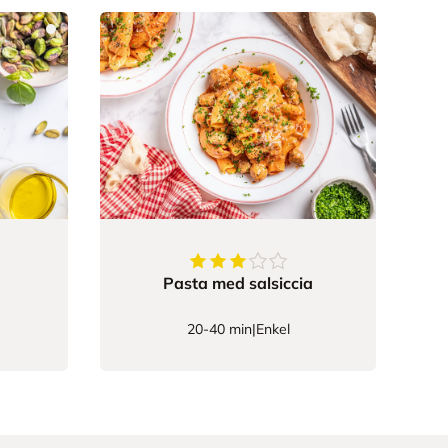
3.25
av
5
stjerner
Pasta med salsiccia
20-40 min
|
Enkel