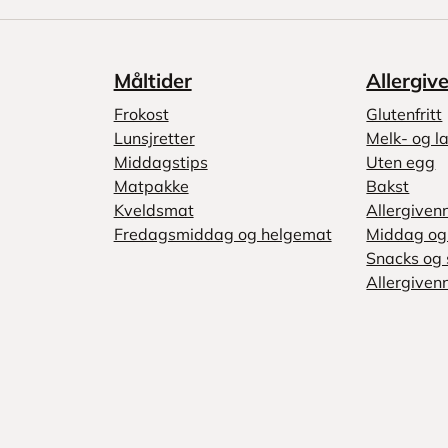
Måltider
Allergiv
Frokost
Glutenfritt
Lunsjretter
Melk- og la
Middagstips
Uten egg
Matpakke
Bakst
Kveldsmat
Allergiven
Fredagsmiddag og helgemat
Middag og 
Snacks og 
Allergivenn