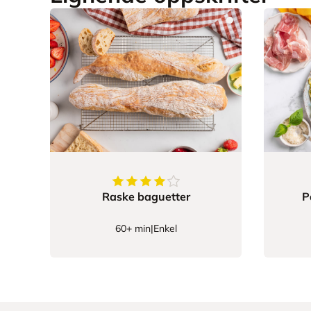
4.5
av
5
stjerner
Raske baguetter
P
60+ min
|
Enkel