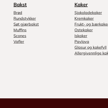
Bakst
Kaker
Brød
Sjokoladekaker
Rundstykker
Kremkaker
Søt gjærbakst
Frukt- og bærkake
Muffins
Ostekaker
Scones
Iskaker
Vafler
Pavlova
Glasur og kakefyll
Allergivennlige ka