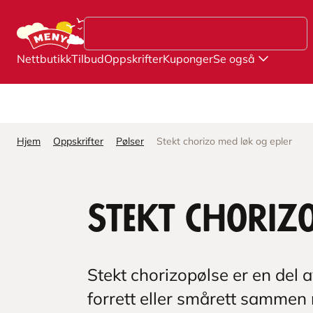
Hopp til hovedinnhold
Nettbutikk
Tilbud
Oppskrifter
Kuponger
Se også
Hjem
Oppskrifter
Pølser
Stekt chorizo med løk og epler
Stekt choriz
Stekt chorizopølse er en del
forrett eller smårett sammen m