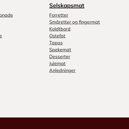
Selskapsmat
monade
Forretter
Småretter og fingermat
Koldtbord
e
Ostefat
Tapas
Spekemat
Desserter
Julemat
Anledninger