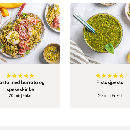
5
av
5
stjerner
5
av
5
stjerner
asta med burrata og
Pistasjpesto
spekeskinke
20 min
|
Enkel
20 min
|
Enkel