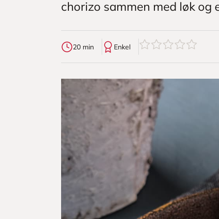
chorizo sammen med løk og ep
0
av
5
stjerner
20 min
Enkel