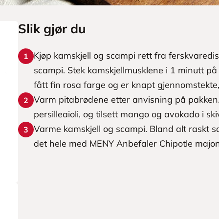
Slik gjør du
Kjøp kamskjell og scampi rett fra ferskvaredisk
1
scampi. Stek kamskjellmusklene i 1 minutt på 
fått fin rosa farge og er knapt gjennomstekte,
Varm pitabrødene etter anvisning på pakken.
2
persilleaioli, og tilsett mango og avokado i ski
Varme kamskjell og scampi. Bland alt raskt s
3
det hele med MENY Anbefaler Chipotle majo