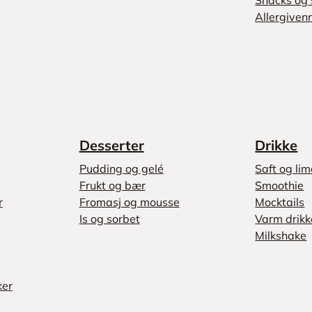
Snacks og 
Allergivenn
Desserter
Drikke
Pudding og gelé
Saft og li
Frukt og bær
Smoothie
r
Fromasj og mousse
Mocktails
Is og sorbet
Varm drikk
Milkshake
ker