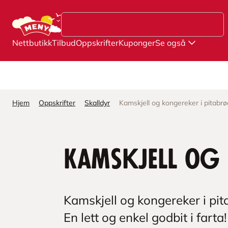
Hopp til hovedinnhold
Nettbutikk
Tilbud
Oppskrifter
Kuponger
Se også
Hjem
Oppskrifter
Skalldyr
Kamskjell og kongereker i pitabrø
Kamskjell og
Kamskjell og kongereker i pit
En lett og enkel godbit i farta!