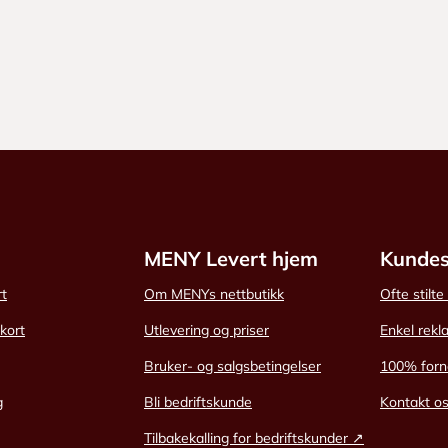
MENY Levert hjem
Kundes
rt
Om MENYs nettbutikk
Ofte stilt
skort
Utlevering og priser
Enkel rekl
Bruker- og salgsbetingelser
100% forn
g
Bli bedriftskunde
Kontakt o
Tilbakekalling for bedriftskunder ↗