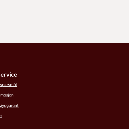
ervice
e spørsmål
amasjon
øydgaranti
ss