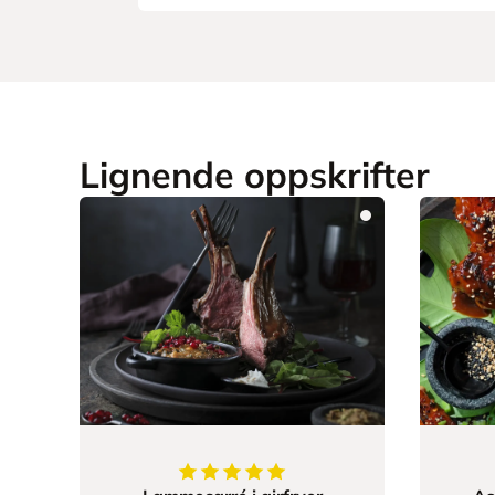
Lignende oppskrifter
5
av
5
stjerner