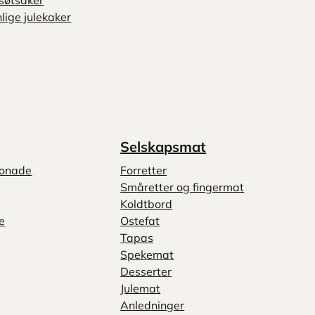
søtsaker
lige julekaker
Selskapsmat
monade
Forretter
Småretter og fingermat
Koldtbord
e
Ostefat
Tapas
Spekemat
Desserter
Julemat
Anledninger