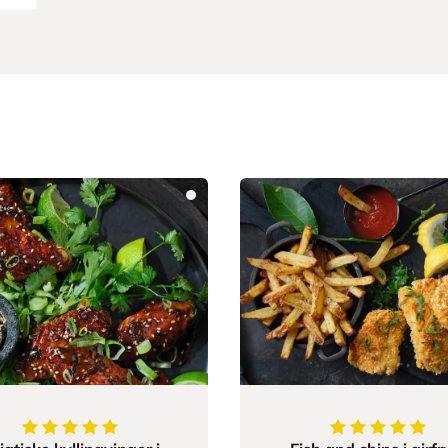
5
av
5
stjerner
5
av
5
stjerner