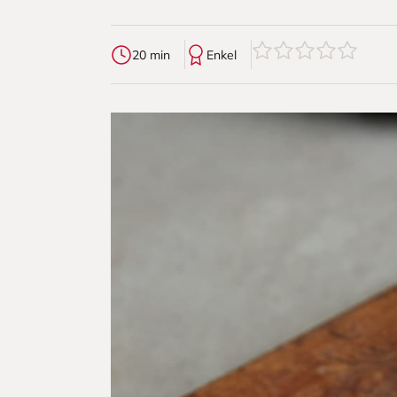
0
av
5
stjerner
20 min
Enkel