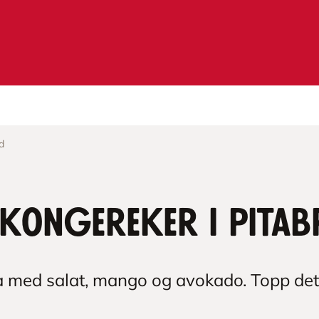
d
 kongereker i pita
a med salat, mango og avokado. Topp det h