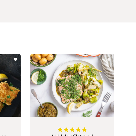
5
av
5
stjerner