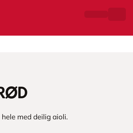
brød
ele med deilig aioli.