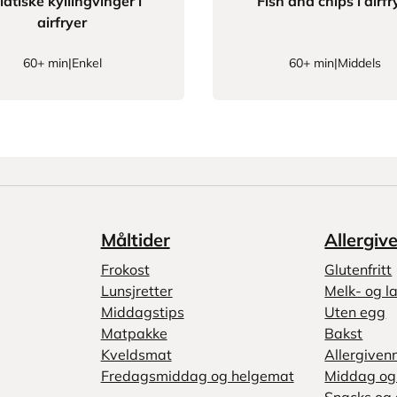
iatiske kyllingvinger i
Fish and chips i airfr
airfryer
60+ min
|
Enkel
60+ min
|
Middels
Måltider
Allergiv
Frokost
Glutenfritt
Lunsjretter
Melk- og la
Middagstips
Uten egg
Matpakke
Bakst
Kveldsmat
Allergiven
Fredagsmiddag og helgemat
Middag og 