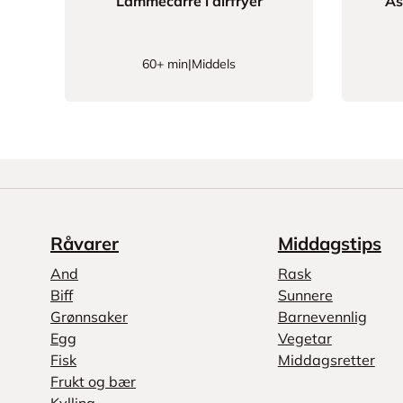
Lammecarré i airfryer
As
60+ min
|
Middels
Råvarer
Middagstips
And
Rask
Biff
Sunnere
Grønnsaker
Barnevennlig
Egg
Vegetar
Fisk
Middagsretter
Frukt og bær