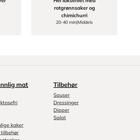
yer
Hel laksefilet med
rotgrønnsaker og
chimichurri
20-40 min
|
Middels
ennlig mat
Tilbehør
Sauser
ktosefri
Dressinger
Dipper
Salat
nlige kaker
tilbehør