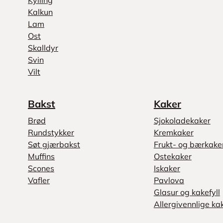
Kylling
Kalkun
Lam
Ost
Skalldyr
Svin
Vilt
Bakst
Kaker
Brød
Sjokoladekaker
Rundstykker
Kremkaker
Søt gjærbakst
Frukt- og bærkake
Muffins
Ostekaker
Scones
Iskaker
Vafler
Pavlova
Glasur og kakefyll
Allergivennlige ka