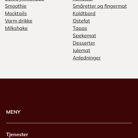
Smoothie
Småretter og fingermat
Mocktails
Koldtbord
Varm drikke
Ostefat
Milkshake
Tapas
Spekemat
Desserter
Julemat
Anledninger
MENY
Tjenester