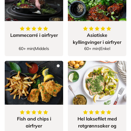
5
av
5
stjerner
5
av
5
stjerner
Lammecarré i airfryer
Asiatiske
kyllingvinger i airfryer
60+ min
|
Middels
60+ min
|
Enkel
5
av
5
stjerner
5
av
5
stjerner
Fish and chips i
Hel laksefilet med
airfryer
rotgrønnsaker og