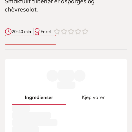
Smakfullt tilbehør er asparges og
chèvresalat.
0
av
5
stjerner
20-40 min
Enkel
Ingredienser
Kjøp varer