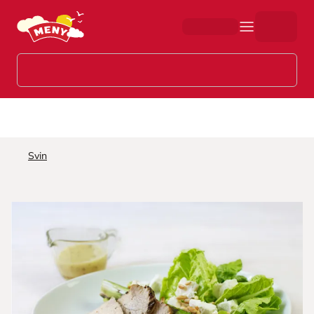
Hopp til hovedinnhold
Svin