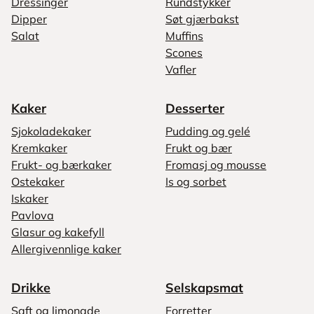
Dressinger
Rundstykker
Dipper
Søt gjærbakst
Salat
Muffins
Scones
Vafler
Kaker
Desserter
Sjokoladekaker
Pudding og gelé
Kremkaker
Frukt og bær
Frukt- og bærkaker
Fromasj og mousse
Ostekaker
Is og sorbet
Iskaker
Pavlova
Glasur og kakefyll
Allergivennlige kaker
Drikke
Selskapsmat
Saft og limonade
Forretter