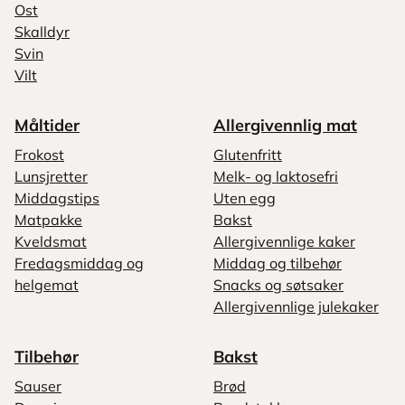
Ost
Skalldyr
Svin
Vilt
Måltider
Allergivennlig mat
Frokost
Glutenfritt
Lunsjretter
Melk- og laktosefri
Middagstips
Uten egg
Matpakke
Bakst
Kveldsmat
Allergivennlige kaker
Fredagsmiddag og
Middag og tilbehør
helgemat
Snacks og søtsaker
Allergivennlige julekaker
Tilbehør
Bakst
Sauser
Brød