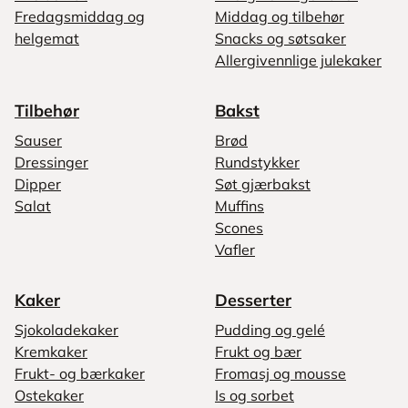
Fredagsmiddag og
Middag og tilbehør
helgemat
Snacks og søtsaker
Allergivennlige julekaker
Tilbehør
Bakst
Sauser
Brød
Dressinger
Rundstykker
Dipper
Søt gjærbakst
Salat
Muffins
Scones
Vafler
Kaker
Desserter
Sjokoladekaker
Pudding og gelé
Kremkaker
Frukt og bær
Frukt- og bærkaker
Fromasj og mousse
Ostekaker
Is og sorbet