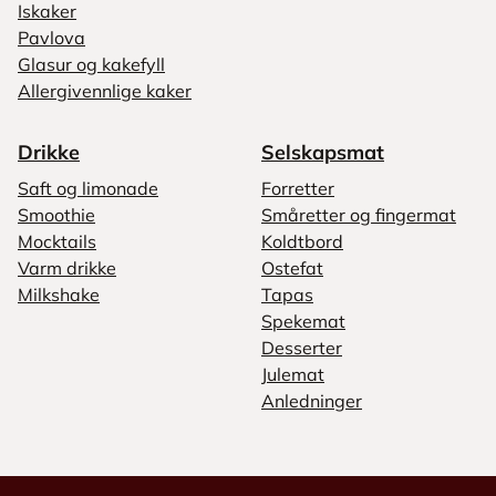
Iskaker
Pavlova
Glasur og kakefyll
Allergivennlige kaker
Drikke
Selskapsmat
Saft og limonade
Forretter
Smoothie
Småretter og fingermat
Mocktails
Koldtbord
Varm drikke
Ostefat
Milkshake
Tapas
Spekemat
Desserter
Julemat
Anledninger