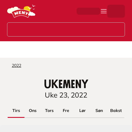
Hopp til hovedinnhold
2022
Ukemeny
Uke
23
,
2022
Tirs
Ons
Tors
Fre
Lør
Søn
Bakst