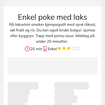
Enkel poke med laks
Rå lakseloin smaker kjempegodt med sprø råkost,
søt frukt og ris. Du kan også bruke bulgur, quinoa
eller byggryn. Topp med ponzu saus. Middag på
under 20 minutter.
3.857142857142857
av
5
20 min
Enkel
L
a
s
t
e