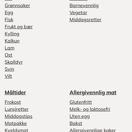
Grønnsaker
Barnevennlig
Egg
Vegetar
Fisk
Middagsretter
Frukt og bær
Kylling
Kalkun
Lam
Ost
Skalldyr
Svin
Vilt
Måltider
Allergivennlig mat
Frokost
Glutenfritt
Lunsjretter
Melk- og laktosefri
Middagstips
Uten egg
Matpakke
Bakst
Kveldsmat
Allergivennlige kaker