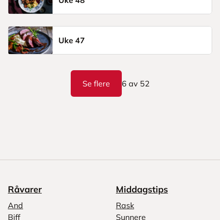
Uke 48
Uke 47
Se flere
6
av
52
Råvarer
Middagstips
And
Rask
Biff
Sunnere