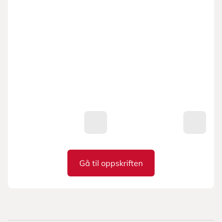
Gå til oppskriften
Enkel poke med laks