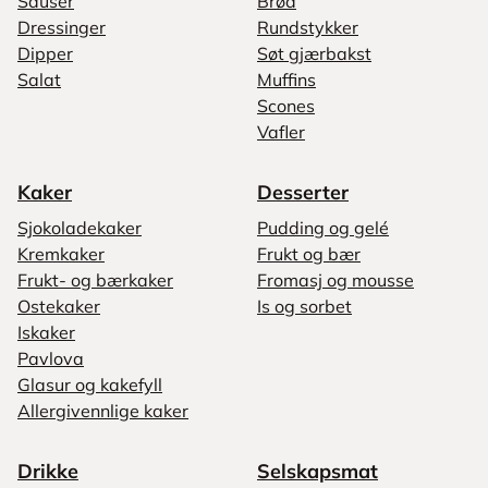
Sauser
Brød
Dressinger
Rundstykker
Dipper
Søt gjærbakst
Salat
Muffins
Scones
Vafler
Kaker
Desserter
Sjokoladekaker
Pudding og gelé
Kremkaker
Frukt og bær
Frukt- og bærkaker
Fromasj og mousse
Ostekaker
Is og sorbet
Iskaker
Pavlova
Glasur og kakefyll
Allergivennlige kaker
Drikke
Selskapsmat