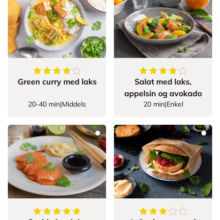
4.8
av
5
stjerner
4.8
av
5
stjerner
Green curry med laks
Salat med laks,
appelsin og avokado
20-40 min
|
Middels
20 min
|
Enkel
5
av
5
stjerner
3.7
av
5
stjerner