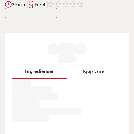
0
av
5
stjerner
20 min
Enkel
Ingredienser
Kjøp varer