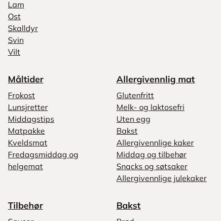
Lam
Ost
Skalldyr
Svin
Vilt
Måltider
Allergivennlig mat
Frokost
Glutenfritt
Lunsjretter
Melk- og laktosefri
Middagstips
Uten egg
Matpakke
Bakst
Kveldsmat
Allergivennlige kaker
Fredagsmiddag og
Middag og tilbehør
helgemat
Snacks og søtsaker
Allergivennlige julekaker
Tilbehør
Bakst