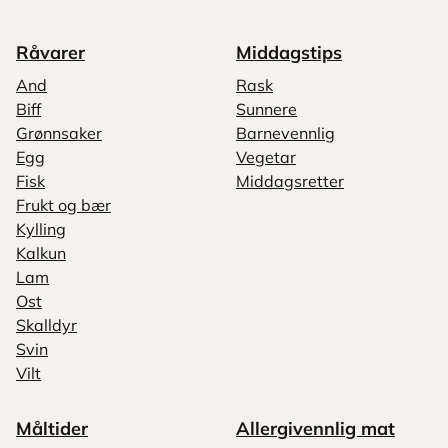
Råvarer
Middagstips
And
Rask
Biff
Sunnere
Grønnsaker
Barnevennlig
Egg
Vegetar
Fisk
Middagsretter
Frukt og bær
Kylling
Kalkun
Lam
Ost
Skalldyr
Svin
Vilt
Måltider
Allergivennlig mat