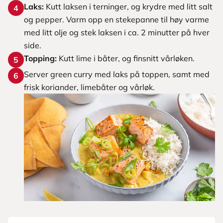
Laks:
Kutt laksen i terninger, og krydre med litt salt
4
og pepper. Varm opp en stekepanne til høy varme
med litt olje og stek laksen i ca. 2 minutter på hver
side.
Topping:
Kutt lime i båter, og finsnitt vårløken.
5
Server green curry med laks på toppen, samt med
6
frisk koriander, limebåter og vårløk.