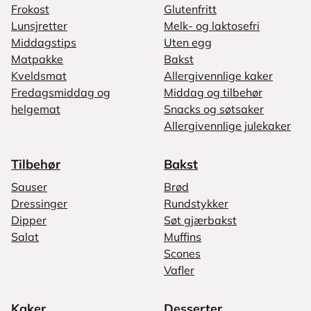
Frokost
Glutenfritt
Lunsjretter
Melk- og laktosefri
Middagstips
Uten egg
Matpakke
Bakst
Kveldsmat
Allergivennlige kaker
Fredagsmiddag og
Middag og tilbehør
helgemat
Snacks og søtsaker
Allergivennlige julekaker
Tilbehør
Bakst
Sauser
Brød
Dressinger
Rundstykker
Dipper
Søt gjærbakst
Salat
Muffins
Scones
Vafler
Kaker
Desserter