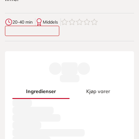
0
av
5
stjerner
20-40 min
Middels
Ingredienser
Kjøp varer