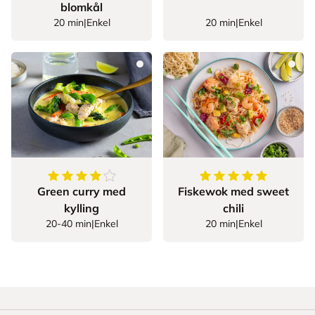
blomkål
20 min
|
Enkel
20 min
|
Enkel
4.045454545454546
av
5
stjerner
5
av
5
stjerner
Green curry med
Fiskewok med sweet
kylling
chili
20-40 min
|
Enkel
20 min
|
Enkel