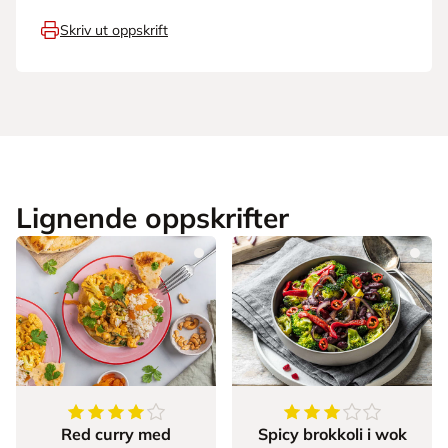
Skriv ut oppskrift
Lignende oppskrifter
4.1
av
5
stjerner
3.5
av
5
stjerner
Red curry med
Spicy brokkoli i wok