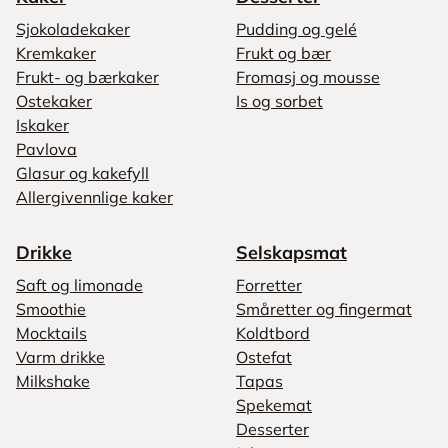
Sjokoladekaker
Pudding og gelé
Kremkaker
Frukt og bær
Frukt- og bærkaker
Fromasj og mousse
Ostekaker
Is og sorbet
Iskaker
Pavlova
Glasur og kakefyll
Allergivennlige kaker
Drikke
Selskapsmat
Saft og limonade
Forretter
Smoothie
Småretter og fingermat
Mocktails
Koldtbord
Varm drikke
Ostefat
Milkshake
Tapas
Spekemat
Desserter