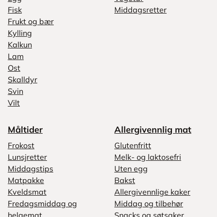
Fisk
Middagsretter
Frukt og bær
Kylling
Kalkun
Lam
Ost
Skalldyr
Svin
Vilt
Måltider
Allergivennlig mat
Frokost
Glutenfritt
Lunsjretter
Melk- og laktosefri
Middagstips
Uten egg
Matpakke
Bakst
Kveldsmat
Allergivennlige kaker
Fredagsmiddag og
Middag og tilbehør
helgemat
Snacks og søtsaker