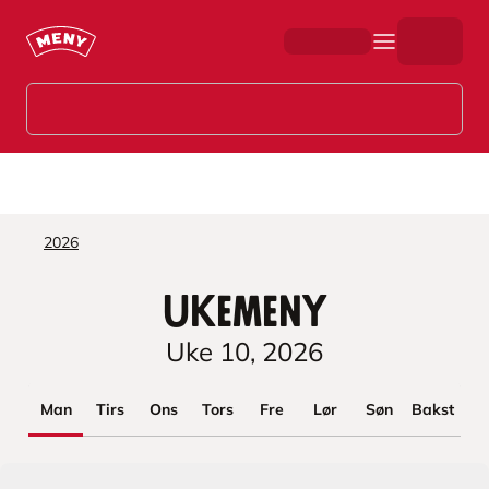
Hopp til hovedinnhold
2026
Ukemeny
Uke
10
,
2026
Man
Tirs
Ons
Tors
Fre
Lør
Søn
Bakst