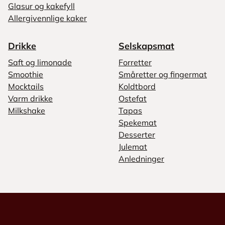
Glasur og kakefyll
Allergivennlige kaker
Drikke
Selskapsmat
Saft og limonade
Forretter
Smoothie
Småretter og fingermat
Mocktails
Koldtbord
Varm drikke
Ostefat
Milkshake
Tapas
Spekemat
Desserter
Julemat
Anledninger