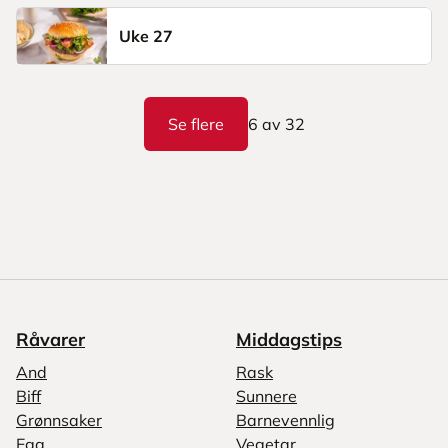
Uke 27
Se flere
6
av
32
Råvarer
Middagstips
And
Rask
Biff
Sunnere
Grønnsaker
Barnevennlig
Egg
Vegetar