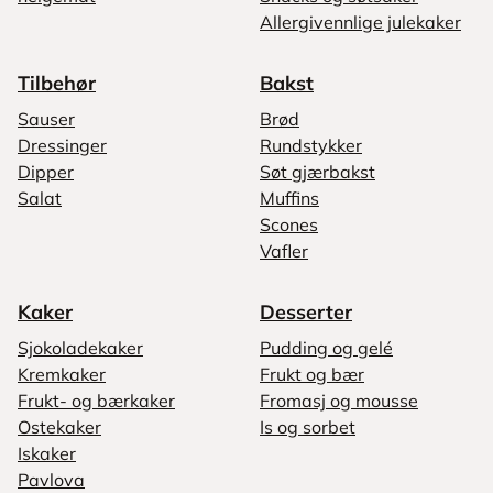
Allergivennlige julekaker
Tilbehør
Bakst
Sauser
Brød
Dressinger
Rundstykker
Dipper
Søt gjærbakst
Salat
Muffins
Scones
Vafler
Kaker
Desserter
Sjokoladekaker
Pudding og gelé
Kremkaker
Frukt og bær
Frukt- og bærkaker
Fromasj og mousse
Ostekaker
Is og sorbet
Iskaker
Pavlova