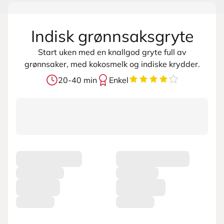
Indisk grønnsaksgryte
Start uken med en knallgod gryte full av
grønnsaker, med kokosmelk og indiske krydder.
4
av
5
stjerner
20-40 min
Enkel
L
a
s
t
e
r
p