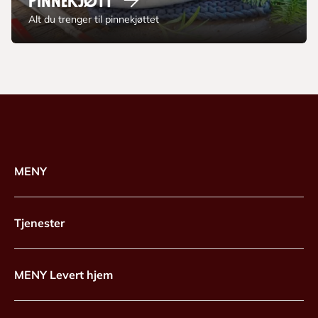
Pinnekjøtt
Alt du trenger til pinnekjøttet
MENY
Tjenester
MENY Levert hjem