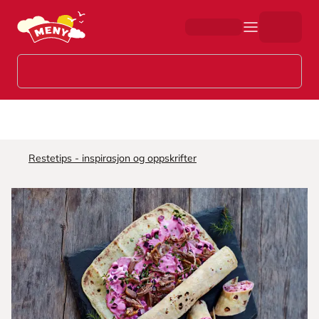
Hopp til hovedinnhold
Restetips - inspirasjon og oppskrifter