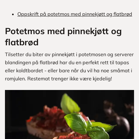
Oppskrift på potetmos med pinnekjøtt og flatbrød
Potetmos med pinnekjøtt og
flatbrød
Tilsetter du biter av pinnekjøtt i potetmosen og serverer
blandingen på flatbrød har du en perfekt rett til tapas
eller koldtbordet - eller bare når du vil ha noe småmat i
romjulen. Restemat trenger ikke være kjedelig!