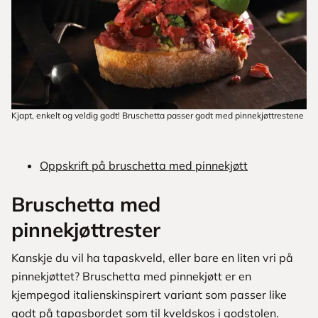
Kjapt, enkelt og veldig godt! Bruschetta passer godt med pinnekjøttrestene
Oppskrift på bruschetta med pinnekjøtt
Bruschetta med
pinnekjøttrester
Kanskje du vil ha tapaskveld, eller bare en liten vri på
pinnekjøttet? Bruschetta med pinnekjøtt er en
kjempegod italienskinspirert variant som passer like
godt på tapasbordet som til kveldskos i godstolen.