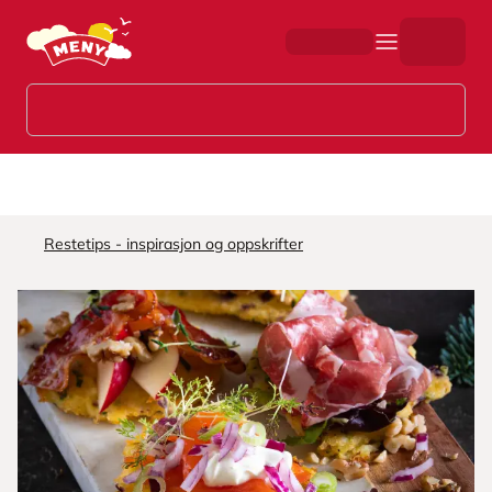
Hopp til hovedinnhold
Restetips - inspirasjon og oppskrifter