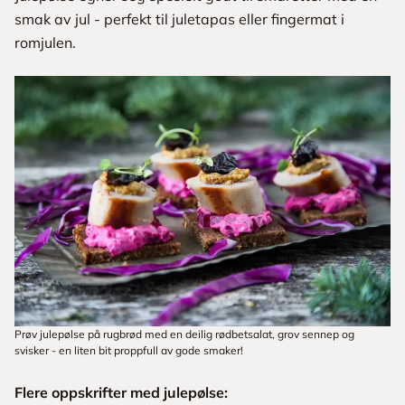
smak av jul - perfekt til juletapas eller fingermat i
romjulen.
Prøv julepølse på rugbrød med en deilig rødbetsalat, grov sennep og
svisker - en liten bit proppfull av gode smaker!
Flere oppskrifter med julepølse: