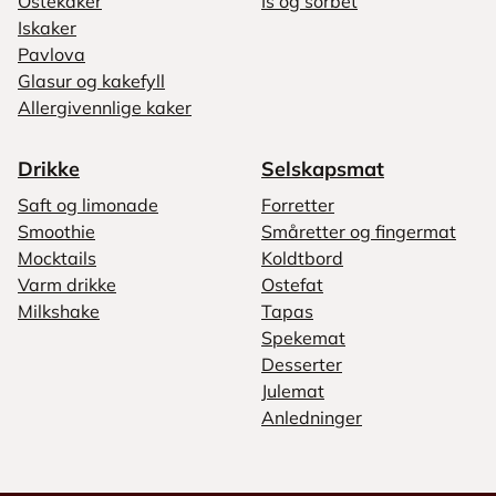
Ostekaker
Is og sorbet
Iskaker
Pavlova
Glasur og kakefyll
Allergivennlige kaker
Drikke
Selskapsmat
Saft og limonade
Forretter
Smoothie
Småretter og fingermat
Mocktails
Koldtbord
Varm drikke
Ostefat
Milkshake
Tapas
Spekemat
Desserter
Julemat
Anledninger