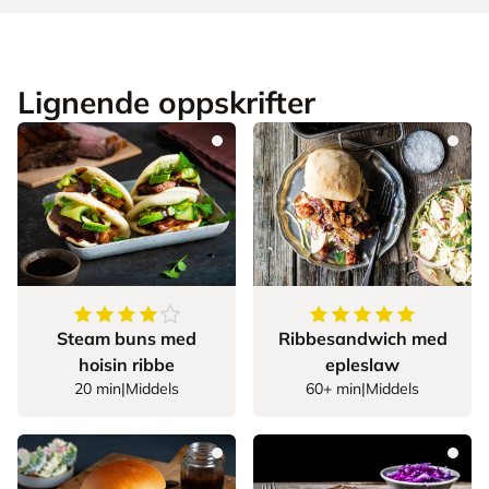
Lignende oppskrifter
4.875
av
5
stjerner
5
av
5
stjerner
Steam buns med
Ribbesandwich med
hoisin ribbe
epleslaw
20 min
|
Middels
60+ min
|
Middels