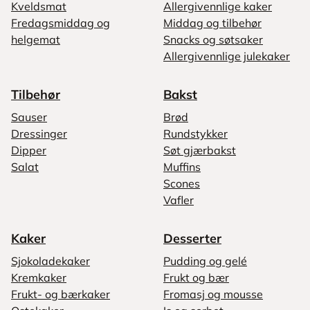
Kveldsmat
Allergivennlige kaker
Fredagsmiddag og
Middag og tilbehør
helgemat
Snacks og søtsaker
Allergivennlige julekaker
Tilbehør
Bakst
Sauser
Brød
Dressinger
Rundstykker
Dipper
Søt gjærbakst
Salat
Muffins
Scones
Vafler
Kaker
Desserter
Sjokoladekaker
Pudding og gelé
Kremkaker
Frukt og bær
Frukt- og bærkaker
Fromasj og mousse