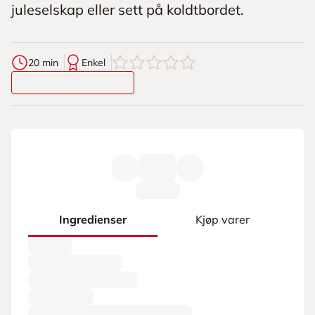
juleselskap eller sett på koldtbordet.
0
av
5
stjerner
20 min
Enkel
Ingredienser
Kjøp varer