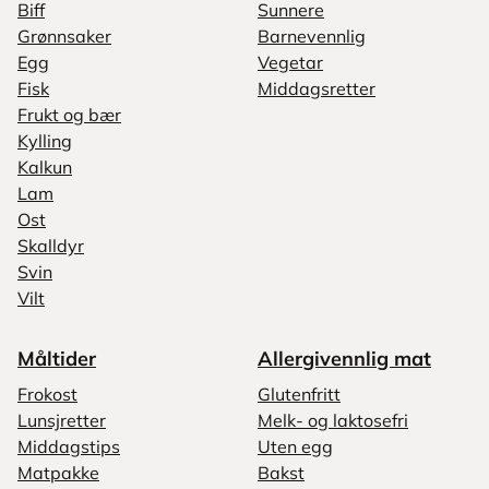
Biff
Sunnere
Grønnsaker
Barnevennlig
Egg
Vegetar
Fisk
Middagsretter
Frukt og bær
Kylling
Kalkun
Lam
Ost
Skalldyr
Svin
Vilt
Måltider
Allergivennlig mat
Frokost
Glutenfritt
Lunsjretter
Melk- og laktosefri
Middagstips
Uten egg
Matpakke
Bakst