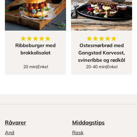
5
av
5
stjerner
5
av
5
stjerner
Ribbeburger med
Ostesmørbrød med
brokkolisalat
Gangstad Karveost,
svineribbe og rødkål
20 min
|
Enkel
20-40 min
|
Enkel
Råvarer
Middagstips
And
Rask