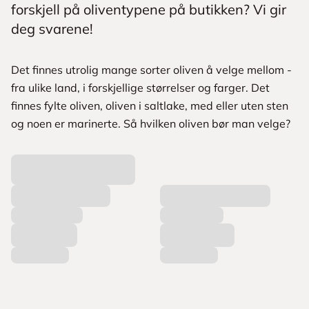
forskjell på oliventypene på butikken? Vi gir
deg svarene!
Det finnes utrolig mange sorter oliven å velge mellom -
fra ulike land, i forskjellige størrelser og farger. Det
finnes fylte oliven, oliven i saltlake, med eller uten sten
og noen er marinerte. Så hvilken oliven bør man velge?
L
a
s
t
e
r
p
r
o
d
u