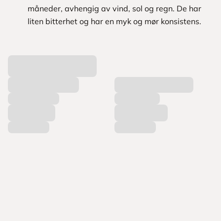
måneder, avhengig av vind, sol og regn. De har
liten bitterhet og har en myk og mør konsistens.
L
a
s
t
e
r
p
r
o
d
u
k
t
e
r