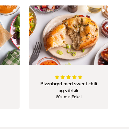
22222
av
5
stjerner
5
av
5
stjerner
Pizzabrød med sweet chili
og vårløk
60+ min
|
Enkel