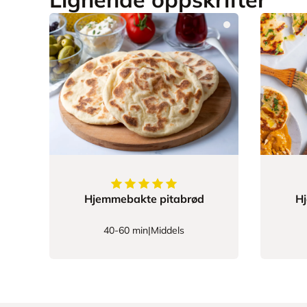
5
av
5
stjerner
Hjemmebakte pitabrød
H
40-60 min
|
Middels