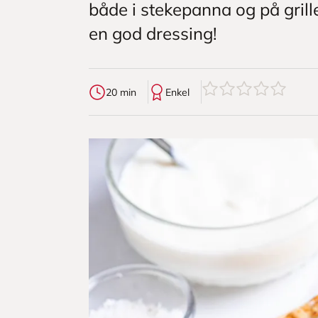
både i stekepanna og på grille
en god dressing!
0
av
5
stjerner
20 min
Enkel