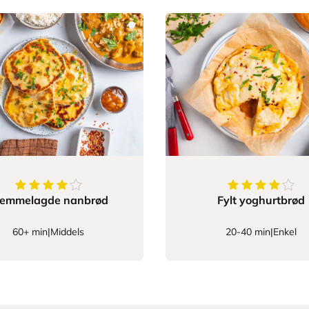
4.5
av
5
stjerner
4.2222222222
jemmelagde nanbrød
Fylt yoghurtbrød
60+ min
|
Middels
20-40 min
|
Enkel