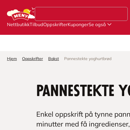
Hopp til hovedinnhold
Nettbutikk
Tilbud
Oppskrifter
Kuponger
Se også
Hjem
Oppskrifter
Bakst
Pannestekte yoghurtbrød
Pannestekte
Enkel oppskrift på tynne pa
minutter med få ingredienser,