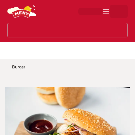
Hopp til hovedinnhold
Burger