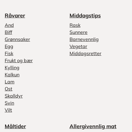
Råvarer
Middagstips
And
Rask
Biff
Sunnere
Grønnsaker
Barnevennlig
Egg
Vegetar
Fisk
Middagsretter
Frukt og bær
Kylling
Kalkun
Lam
Ost
Skalldyr
Svin
Vilt
Måltider
Allergivennlig mat