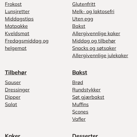
Frokost
Glutenfritt
Lunsjretter
Melk- og laktosefri
Middagstips
Uten egg
Matpakke
Bakst
Kveldsmat
Allergivennlige kaker
Fredagsmiddag og
Middag og tilbehør
helgemat
Snacks og søtsaker
Allergivennlige julekaker
Tilbehør
Bakst
Sauser
Brød
Dressinger
Rundstykker
Dipper
Søt gjærbakst
Salat
Muffins
Scones
Vafler
Kaker
Desserter