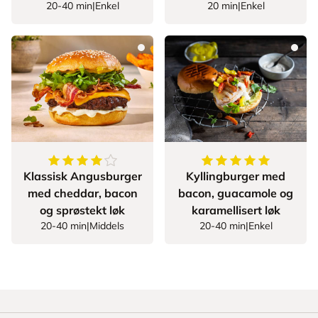
20-40 min
|
Enkel
20 min
|
Enkel
4.5
av
5
stjerner
5
av
5
stjerner
Klassisk Angusburger
Kyllingburger med
med cheddar, bacon
bacon, guacamole og
og sprøstekt løk
karamellisert løk
20-40 min
|
Middels
20-40 min
|
Enkel