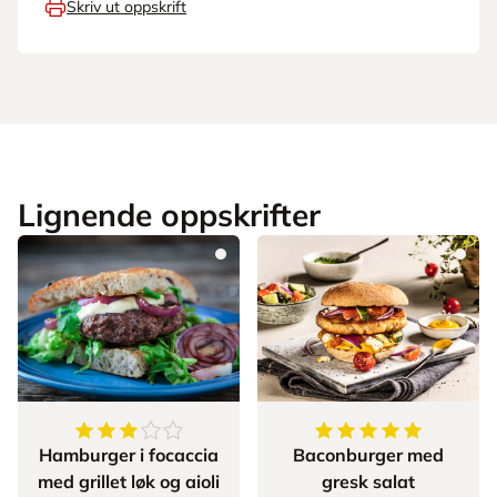
Skriv ut oppskrift
Lignende oppskrifter
3.6666666666666665
av
5
stjerner
5
av
5
stjerner
Hamburger i focaccia
Baconburger med
med grillet løk og aioli
gresk salat