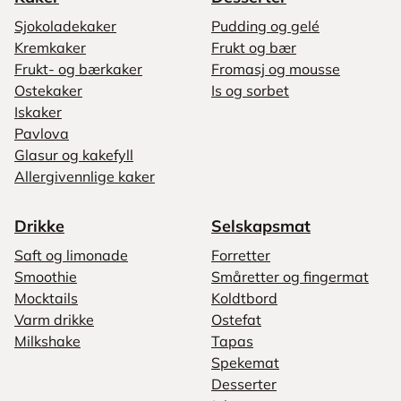
Sjokoladekaker
Pudding og gelé
Kremkaker
Frukt og bær
Frukt- og bærkaker
Fromasj og mousse
Ostekaker
Is og sorbet
Iskaker
Pavlova
Glasur og kakefyll
Allergivennlige kaker
Drikke
Selskapsmat
Saft og limonade
Forretter
Smoothie
Småretter og fingermat
Mocktails
Koldtbord
Varm drikke
Ostefat
Milkshake
Tapas
Spekemat
Desserter