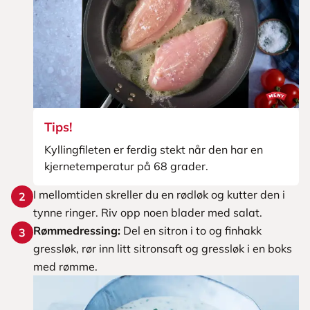
Tips!
Kyllingfileten er ferdig stekt når den har en
kjernetemperatur på 68 grader.
I mellomtiden skreller du en rødløk og kutter den i
2
tynne ringer. Riv opp noen blader med salat.
Rømmedressing:
Del en sitron i to og finhakk
3
gressløk, rør inn litt sitronsaft og gressløk i en boks
med rømme.