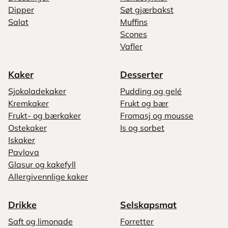
Dipper
Søt gjærbakst
Salat
Muffins
Scones
Vafler
Kaker
Desserter
Sjokoladekaker
Pudding og gelé
Kremkaker
Frukt og bær
Frukt- og bærkaker
Fromasj og mousse
Ostekaker
Is og sorbet
Iskaker
Pavlova
Glasur og kakefyll
Allergivennlige kaker
Drikke
Selskapsmat
Saft og limonade
Forretter