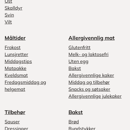
Ost
Skalldyr
Svin
Vilt
Måltider
Allergivennlig mat
Frokost
Glutenfritt
Lunsjretter
Melk- og laktosefri
Middagstips
Uten egg
Matpakke
Bakst
Kveldsmat
Allergivennlige kaker
Fredagsmiddag og
Middag og tilbehør
helgemat
Snacks og søtsaker
Allergivennlige julekaker
Tilbehør
Bakst
Sauser
Brød
Dressinger
Rundstykker