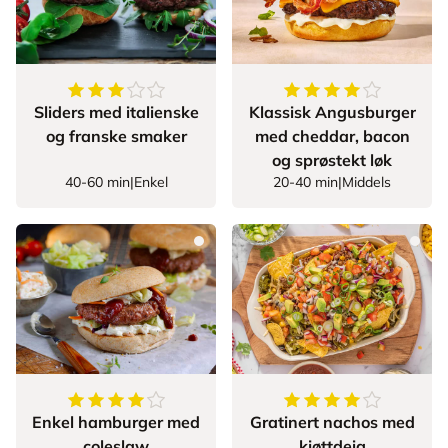
3.625
av
5
stjerner
4.5
av
5
stjerner
Sliders med italienske
Klassisk Angusburger
og franske smaker
med cheddar, bacon
og sprøstekt løk
40-60 min
|
Enkel
20-40 min
|
Middels
4.357142857142857
av
5
stjerner
4.305555555555555
Enkel hamburger med
Gratinert nachos med
coleslaw
kjøttdeig