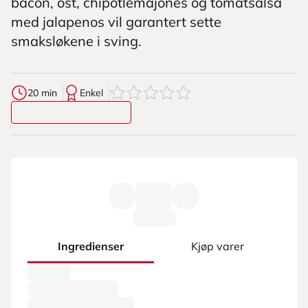
bacon, ost, chipotlemajones og tomatsalsa
med jalapenos vil garantert sette
smaksløkene i sving.
0
av
5
stjerner
20 min
Enkel
Ingredienser
Kjøp varer