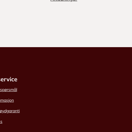
ervice
e spørsmål
amasjon
øydgaranti
ss