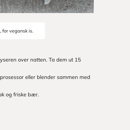
, for vegansk is.
fryseren over natten. Ta dem ut 15
od prosessor eller blender sammen med
k og friske bær.