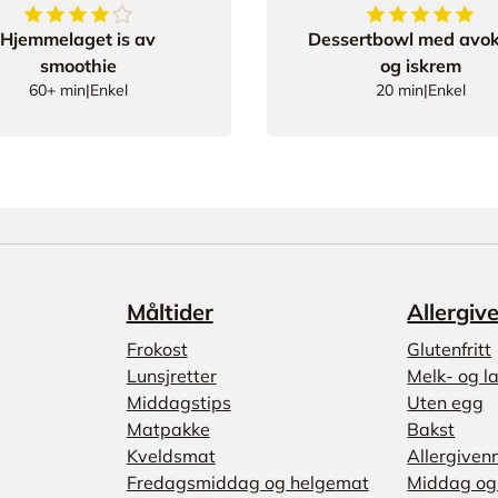
4
av
5
stjerner
5
av
5
stjerner
Hjemmelaget is av
Dessertbowl med avo
smoothie
og iskrem
60+ min
|
Enkel
20 min
|
Enkel
Måltider
Allergiv
Frokost
Glutenfritt
Lunsjretter
Melk- og la
Middagstips
Uten egg
Matpakke
Bakst
Kveldsmat
Allergiven
Fredagsmiddag og helgemat
Middag og 