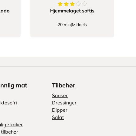
3.35
av
5
stjerner
kado
Hjemmelaget softis
20 min
|
Middels
ennlig mat
Tilbehør
Sauser
ktosefri
Dressinger
Dipper
Salat
nlige kaker
tilbehør