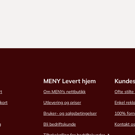
MENY Levert hjem
Kundes
rt
Om MENYs nettbutikk
Ofte stilt
skort
Utlevering og priser
Enkel rekl
Bruker- og salgsbetingelser
100% forn
g
Bli bedriftskunde
Kontakt o