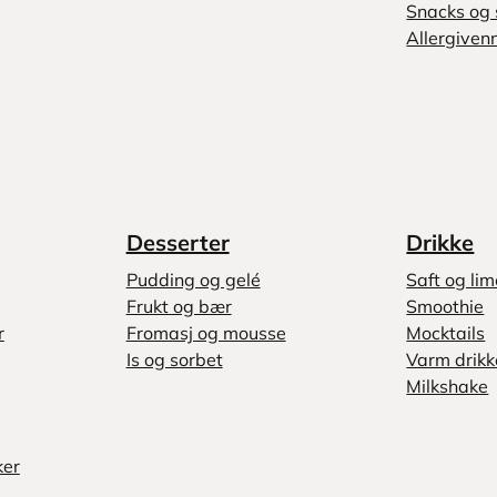
Snacks og 
Allergivenn
Desserter
Drikke
Pudding og gelé
Saft og li
Frukt og bær
Smoothie
r
Fromasj og mousse
Mocktails
Is og sorbet
Varm drikk
Milkshake
ker