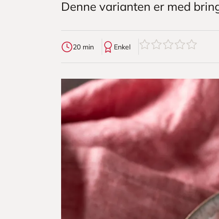
Denne varianten er med brin
0
av
5
stjerner
20 min
Enkel