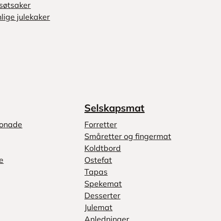
søtsaker
lige julekaker
Selskapsmat
monade
Forretter
Småretter og fingermat
Koldtbord
e
Ostefat
Tapas
Spekemat
Desserter
Julemat
Anledninger