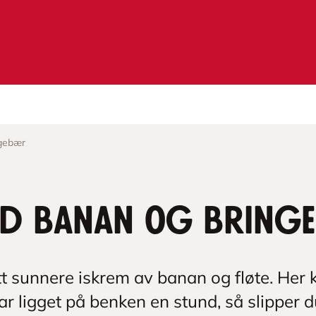
ngebær
ed banan og bring
itt sunnere iskrem av banan og fløte. Her
r ligget på benken en stund, så slipper 