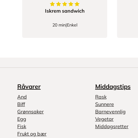
5
av
5
stjerner
Iskrem sandwich
20 min
|
Enkel
Råvarer
Middagstips
And
Rask
Biff
Sunnere
Grønnsaker
Barnevennlig
Egg
Vegetar
Fisk
Middagsretter
Frukt og bær