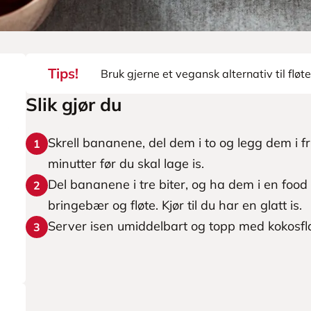
Tips!
Bruk gjerne et vegansk alternativ til fløte
Slik gjør du
Skrell bananene, del dem i to og legg dem i 
1
minutter før du skal lage is.
Del bananene i tre biter, og ha dem i en fo
2
bringebær og fløte. Kjør til du har en glatt is.
Server isen umiddelbart og topp med kokosfla
3