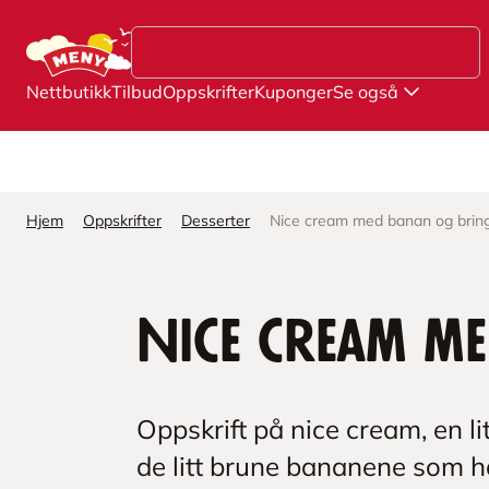
Hopp til hovedinnhold
Nettbutikk
Tilbud
Oppskrifter
Kuponger
Se også
Hjem
Oppskrifter
Desserter
Nice cream med banan og bri
Nice cream m
Oppskrift på nice cream, en l
de litt brune bananene som ha