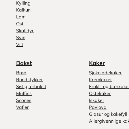
Kylling
Kalkun
Lam
Ost
Skalldyr
Svin
Vilt
Bakst
Kaker
Brød
Sjokoladekaker
Rundstykker
Kremkaker
Søt gjærbakst
Frukt- og bærkake
Muffins
Ostekaker
Scones
Iskaker
Vafler
Pavlova
Glasur og kakefyll
Allergivennlige ka