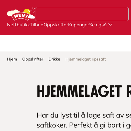
Hopp til hovedinnhold
Nettbutikk
Tilbud
Oppskrifter
Kuponger
Se også
Hjem
Oppskrifter
Drikke
Hjemmelaget ripssaft
Hjemmelaget r
Har du lyst til å lage saft av 
saftkoker. Perfekt å gi bort i g