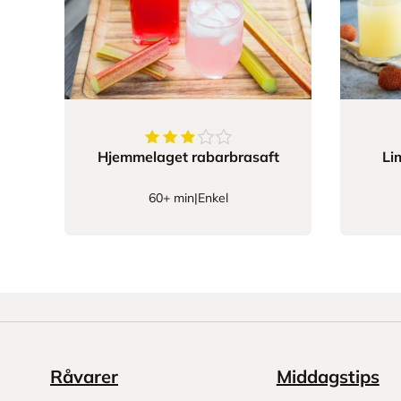
3.3333333333333335
av
5
stjerner
Hjemmelaget rabarbrasaft
Li
60+ min
|
Enkel
Råvarer
Middagstips