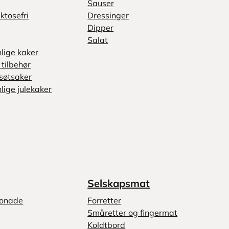
Sauser
ktosefri
Dressinger
Dipper
Salat
nlige kaker
tilbehør
søtsaker
lige julekaker
Selskapsmat
monade
Forretter
Småretter og fingermat
Koldtbord