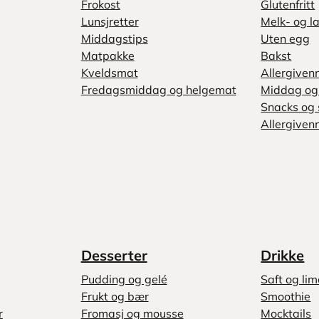
Frokost
Glutenfritt
Lunsjretter
Melk- og la
Middagstips
Uten egg
Matpakke
Bakst
Kveldsmat
Allergiven
Fredagsmiddag og helgemat
Middag og 
Snacks og 
Allergivenn
Desserter
Drikke
Pudding og gelé
Saft og li
Frukt og bær
Smoothie
r
Fromasj og mousse
Mocktails