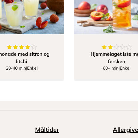
4.285714285714286
av
5
stjerner
2.7777777777
monade med sitron og
Hjemmelaget iste m
litchi
fersken
20-40 min
|
Enkel
60+ min
|
Enkel
Måltider
Allergiv