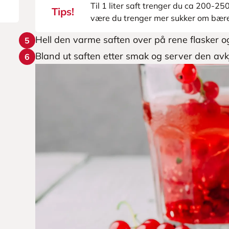
Til 1 liter saft trenger du ca 200-25
Tips!
være du trenger mer sukker om bæren
Hell den varme saften over på rene flasker og 
5
Bland ut saften etter smak og server den avkj
6