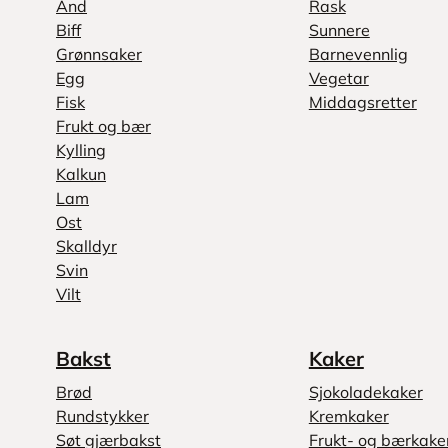
And
Rask
Biff
Sunnere
Grønnsaker
Barnevennlig
Egg
Vegetar
Fisk
Middagsretter
Frukt og bær
Kylling
Kalkun
Lam
Ost
Skalldyr
Svin
Vilt
Bakst
Kaker
Brød
Sjokoladekaker
Rundstykker
Kremkaker
Søt gjærbakst
Frukt- og bærkake