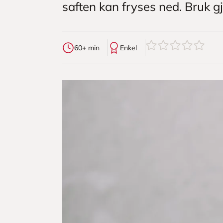
saften kan fryses ned. Bruk g
0
av
5
stjerner
60+ min
Enkel