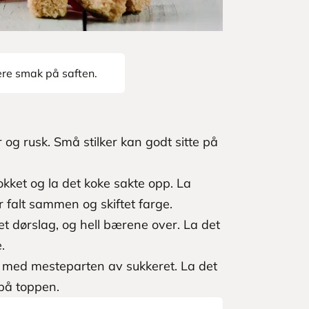
dere smak på saften.
og rusk. Små stilker kan godt sitte på
lokket og la det koke sakte opp. La
ar falt sammen og skiftet farge.
 et dørslag, og hell bærene over. La det
.
n med mesteparten av sukkeret. La det
på toppen.