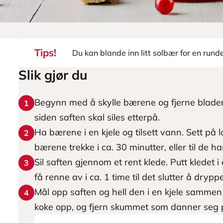
Tips!
Du kan blande inn litt solbær for en run
Slik gjør du
Begynn med å skylle bærene og fjerne blader 
1
siden saften skal siles etterpå.
Ha bærene i en kjele og tilsett vann. Sett på 
2
bærene trekke i ca. 30 minutter, eller til de h
Sil saften gjennom et rent klede. Putt kledet i
3
få renne av i ca. 1 time til det slutter å dryppe
Mål opp saften og hell den i en kjele samme
4
koke opp, og fjern skummet som danner seg 