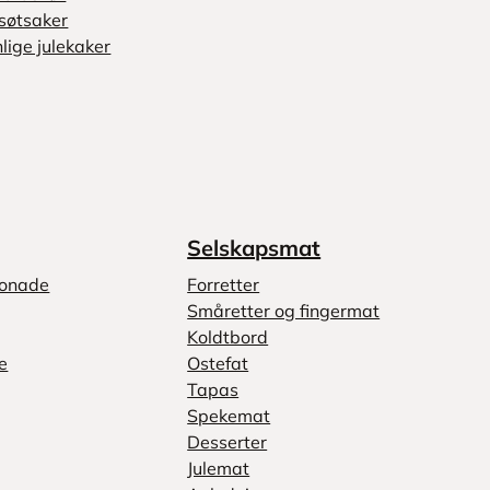
søtsaker
lige julekaker
Selskapsmat
monade
Forretter
Småretter og fingermat
Koldtbord
e
Ostefat
Tapas
Spekemat
Desserter
Julemat