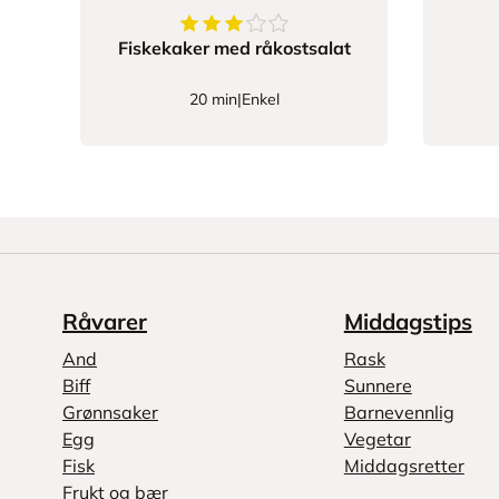
3.7333333333333334
av
5
stjerner
Fiskekaker med råkostsalat
20 min
|
Enkel
Råvarer
Middagstips
And
Rask
Biff
Sunnere
Grønnsaker
Barnevennlig
Egg
Vegetar
Fisk
Middagsretter
Frukt og bær