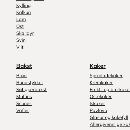
Kylling
Kalkun
Lam
Ost
Skalldyr
Svin
Vilt
Bakst
Kaker
Brød
Sjokoladekaker
Rundstykker
Kremkaker
Søt gjærbakst
Frukt- og bærkake
Muffins
Ostekaker
Scones
Iskaker
Vafler
Pavlova
Glasur og kakefyll
Allergivennlige ka