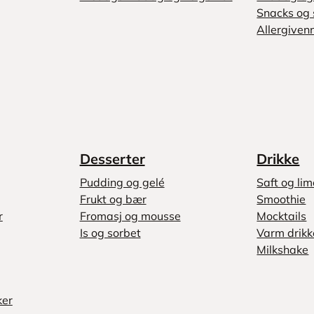
Snacks og 
Allergivenn
Desserter
Drikke
Pudding og gelé
Saft og li
Frukt og bær
Smoothie
r
Fromasj og mousse
Mocktails
Is og sorbet
Varm drikk
Milkshake
ker