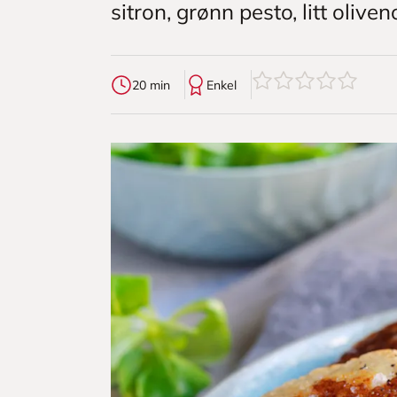
sitron, grønn pesto, litt oliven
0
av
5
stjerner
20 min
Enkel