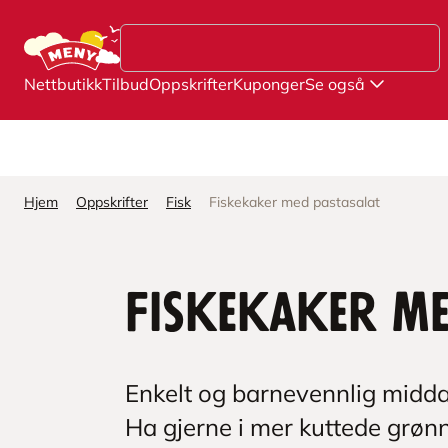
Hopp til hovedinnhold
Nettbutikk
Tilbud
Oppskrifter
Kuponger
Se også
Hjem
Oppskrifter
Fisk
Fiskekaker med pastasalat
Fiskekaker me
Enkelt og barnevennlig middag
Ha gjerne i mer kuttede grøn