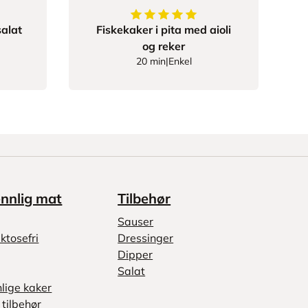
333335
av
5
stjerner
5
av
5
stjerner
alat
Fiskekaker i pita med aioli
og reker
20 min
|
Enkel
ennlig mat
Tilbehør
Sauser
ktosefri
Dressinger
Dipper
Salat
nlige kaker
tilbehør