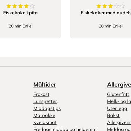
4
av
5
stjerner
3.0833333333
Fiskekake i pita
Fiskekaker med nudels
20 min
|
Enkel
20 min
|
Enkel
Måltider
Allergiv
Frokost
Glutenfritt
Lunsjretter
Melk- og la
Middagstips
Uten egg
Matpakke
Bakst
Kveldsmat
Allergiven
Fredagsmiddag og helgemat
Middag og 