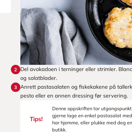
Del avokadoen i terninger eller strimler. B
2
og salatblader.
Anrett pastasalaten og fiskekakene på taller
3
pesto eller en annen dressing før servering.
Denne oppskriften tar utgangspunkt 
gjerne lage en enkel pastasalat med
Tips!
har hjemme, eller plukke med deg en
butikk.