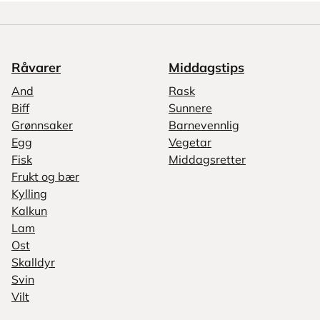
Råvarer
Middagstips
And
Rask
Biff
Sunnere
Grønnsaker
Barnevennlig
Egg
Vegetar
Fisk
Middagsretter
Frukt og bær
Kylling
Kalkun
Lam
Ost
Skalldyr
Svin
Vilt