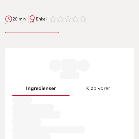
0
av
5
stjerner
20 min
Enkel
Ingredienser
Kjøp varer