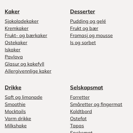
Kaker
Desserter
Sjokoladekaker
Pudding og gelé
Kremkaker
Frukt og bær
Frukt- og bærkaker
Fromasj og mousse
Ostekaker
Is og sorbet
Iskaker
Pavlova
Glasur og kakefyll
Allergivennlige kaker
Drikke
Selskapsmat
Saft og limonade
Forretter
Smoothie
Småretter og fingermat
Mocktails
Koldtbord
Varm drikke
Ostefat
Milkshake
Tapas
Spekemat