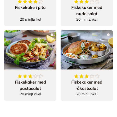
4
av
5
stjerner
3.083333333333333
Fiskekake i pita
Fiskekaker med
nudelsalat
20 min
|
Enkel
20 min
|
Enkel
3.5454545454545454
av
5
stjerner
3.733333333333333
Fiskekaker med
Fiskekaker med
pastasalat
råkostsalat
20 min
|
Enkel
20 min
|
Enkel