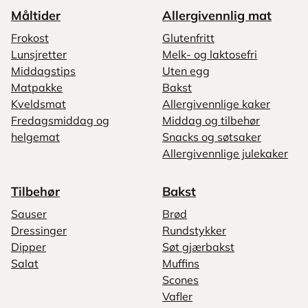
Måltider
Allergivennlig mat
Frokost
Glutenfritt
Lunsjretter
Melk- og laktosefri
Middagstips
Uten egg
Matpakke
Bakst
Kveldsmat
Allergivennlige kaker
Fredagsmiddag og
Middag og tilbehør
helgemat
Snacks og søtsaker
Allergivennlige julekaker
Tilbehør
Bakst
Sauser
Brød
Dressinger
Rundstykker
Dipper
Søt gjærbakst
Salat
Muffins
Scones
Vafler