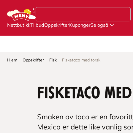
Hopp til hovedinnhold
Nettbutikk
Tilbud
Oppskrifter
Kuponger
Se også
Hjem
Oppskrifter
Fisk
Fisketaco med torsk
Fisketaco med
Smaken av taco er en favoritt
Mexico er dette like vanlig s