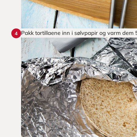
Pakk tortillaene inn i sølvpapir og varm dem
4