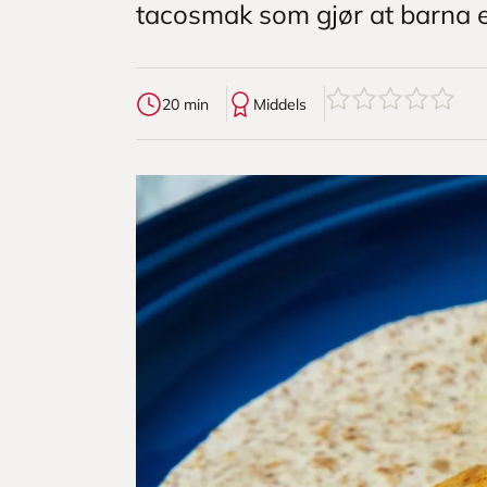
tacosmak som gjør at barna e
0
av
5
stjerner
20 min
Middels