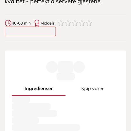
kvalitet - perfekt å servere gjestene.
0
av
5
stjerner
40-60 min
Middels
Ingredienser
Kjøp varer