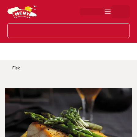
Hopp til hovedinnhold
Fisk