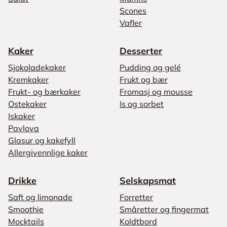
Scones
Vafler
Kaker
Desserter
Sjokoladekaker
Pudding og gelé
Kremkaker
Frukt og bær
Frukt- og bærkaker
Fromasj og mousse
Ostekaker
Is og sorbet
Iskaker
Pavlova
Glasur og kakefyll
Allergivennlige kaker
Drikke
Selskapsmat
Saft og limonade
Forretter
Smoothie
Småretter og fingermat
Mocktails
Koldtbord