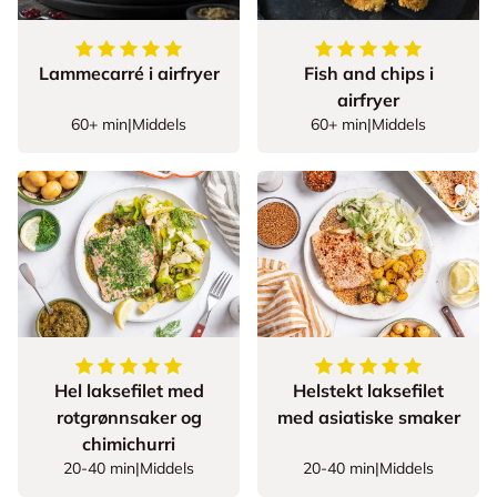
5
av
5
stjerner
5
av
5
stjerner
Lammecarré i airfryer
Fish and chips i
airfryer
60+ min
|
Middels
60+ min
|
Middels
5
av
5
stjerner
5
av
5
stjerner
Hel laksefilet med
Helstekt laksefilet
rotgrønnsaker og
med asiatiske smaker
chimichurri
20-40 min
|
Middels
20-40 min
|
Middels