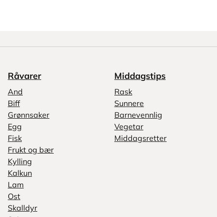
Råvarer
Middagstips
And
Rask
Biff
Sunnere
Grønnsaker
Barnevennlig
Egg
Vegetar
Fisk
Middagsretter
Frukt og bær
Kylling
Kalkun
Lam
Ost
Skalldyr