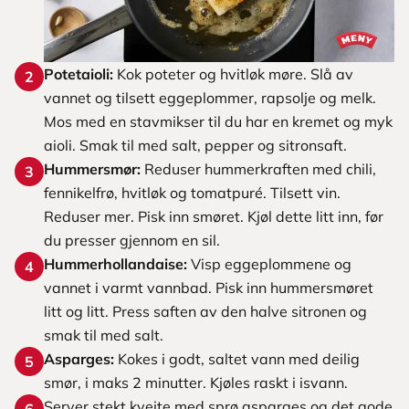
Potetaioli:
Kok poteter og hvitløk møre. Slå av
2
vannet og tilsett eggeplommer, rapsolje og melk.
Mos med en stavmikser til du har en kremet og myk
aioli. Smak til med salt, pepper og sitronsaft.
Hummersmør:
Reduser hummerkraften med chili,
3
fennikelfrø, hvitløk og tomatpuré. Tilsett vin.
Reduser mer. Pisk inn smøret. Kjøl dette litt inn, før
du presser gjennom en sil.
Hummerhollandaise:
Visp eggeplommene og
4
vannet i varmt vannbad. Pisk inn hummersmøret
litt og litt. Press saften av den halve sitronen og
smak til med salt.
Asparges:
Kokes i godt, saltet vann med deilig
5
smør, i maks 2 minutter. Kjøles raskt i isvann.
Server stekt kveite med sprø asparges og det gode