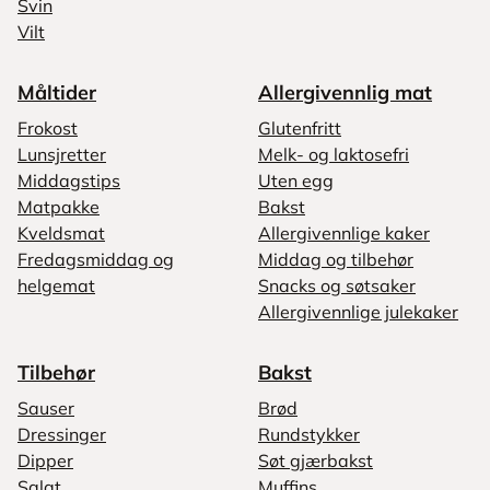
Svin
Vilt
Måltider
Allergivennlig mat
Frokost
Glutenfritt
Lunsjretter
Melk- og laktosefri
Middagstips
Uten egg
Matpakke
Bakst
Kveldsmat
Allergivennlige kaker
Fredagsmiddag og
Middag og tilbehør
helgemat
Snacks og søtsaker
Allergivennlige julekaker
Tilbehør
Bakst
Sauser
Brød
Dressinger
Rundstykker
Dipper
Søt gjærbakst
Salat
Muffins