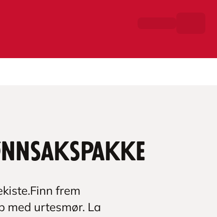
nnsakspakke
tekiste.Finn frem
pp med urtesmør. La