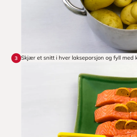
Skjær et snitt i hver lakseporsjon og fyll med
3