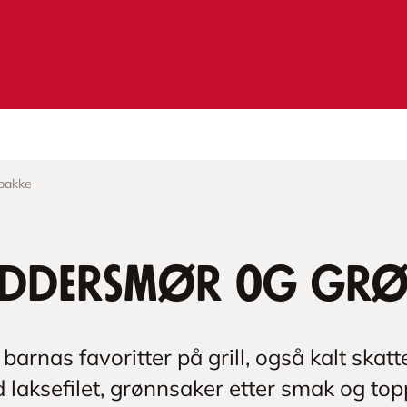
pakke
yddersmør og grø
v barnas favoritter på grill, også kalt skat
d laksefilet, grønnsaker etter smak og to