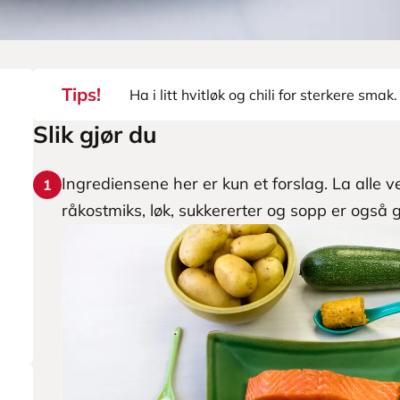
Tips!
Ha i litt hvitløk og chili for sterkere smak.
Slik gjør du
Ingrediensene her er kun et forslag. La alle v
1
råkostmiks, løk, sukkererter og sopp er også 