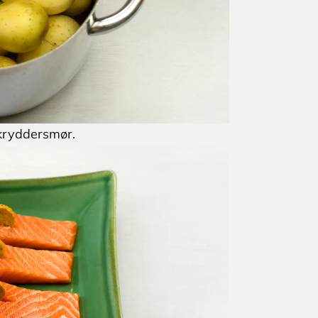
 kryddersmør.