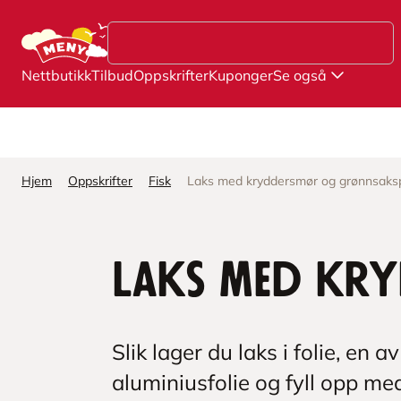
Hopp til hovedinnhold
Nettbutikk
Tilbud
Oppskrifter
Kuponger
Se også
Hjem
Oppskrifter
Fisk
Laks med kryddersmør og grønnsaks
Laks med kr
Slik lager du laks i folie, en a
aluminiusfolie og fyll opp me