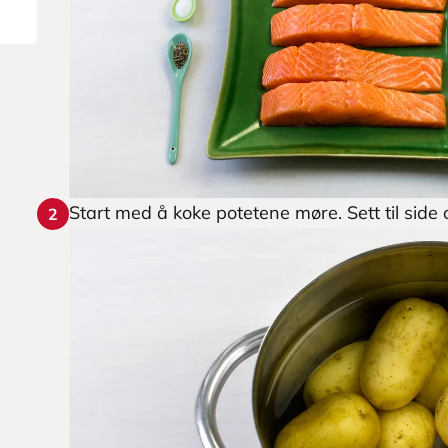
Start med å koke potetene møre. Sett til side
2