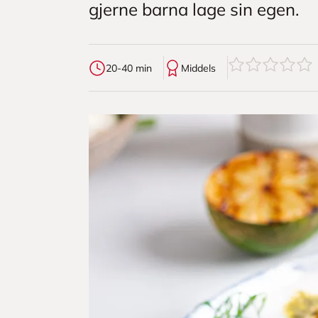
gjerne barna lage sin egen.
0
av
5
stjerner
20-40 min
Middels