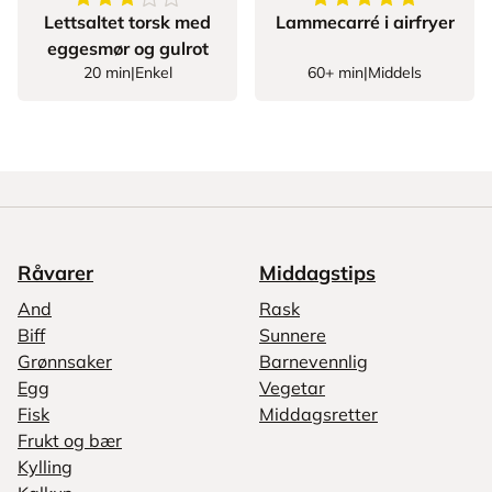
Lettsaltet torsk med
Lammecarré i airfryer
eggesmør og gulrot
20 min
|
Enkel
60+ min
|
Middels
Råvarer
Middagstips
And
Rask
Biff
Sunnere
Grønnsaker
Barnevennlig
Egg
Vegetar
Fisk
Middagsretter
Frukt og bær
Kylling