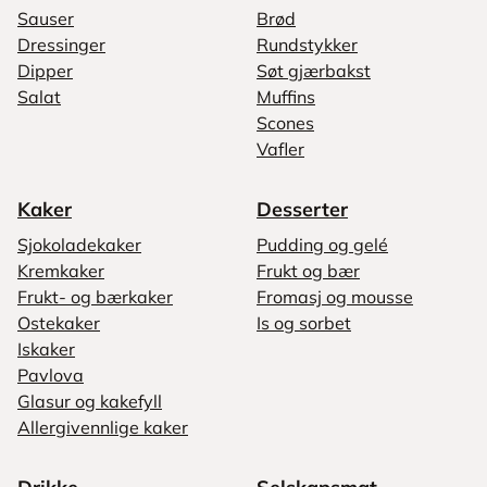
Sauser
Brød
Dressinger
Rundstykker
Dipper
Søt gjærbakst
Salat
Muffins
Scones
Vafler
Kaker
Desserter
Sjokoladekaker
Pudding og gelé
Kremkaker
Frukt og bær
Frukt- og bærkaker
Fromasj og mousse
Ostekaker
Is og sorbet
Iskaker
Pavlova
Glasur og kakefyll
Allergivennlige kaker