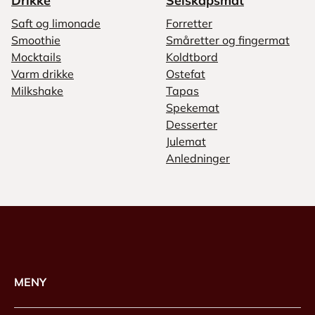
Drikke
Selskapsmat
Saft og limonade
Forretter
Smoothie
Småretter og fingermat
Mocktails
Koldtbord
Varm drikke
Ostefat
Milkshake
Tapas
Spekemat
Desserter
Julemat
Anledninger
MENY