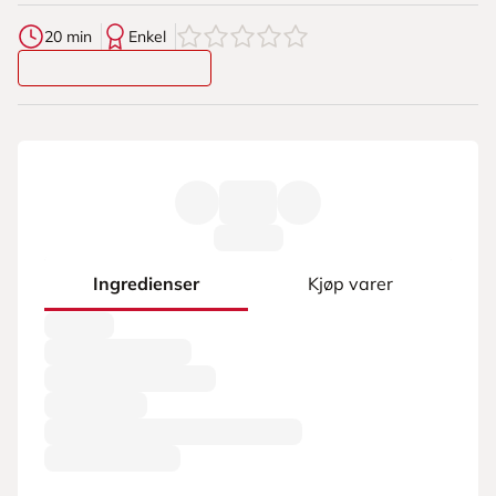
0
av
5
stjerner
20 min
Enkel
Ingredienser
Kjøp varer