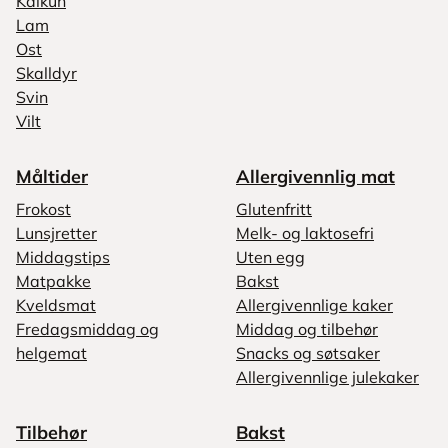
Kalkun
Lam
Ost
Skalldyr
Svin
Vilt
Måltider
Allergivennlig mat
Frokost
Glutenfritt
Lunsjretter
Melk- og laktosefri
Middagstips
Uten egg
Matpakke
Bakst
Kveldsmat
Allergivennlige kaker
Fredagsmiddag og
Middag og tilbehør
helgemat
Snacks og søtsaker
Allergivennlige julekaker
Tilbehør
Bakst