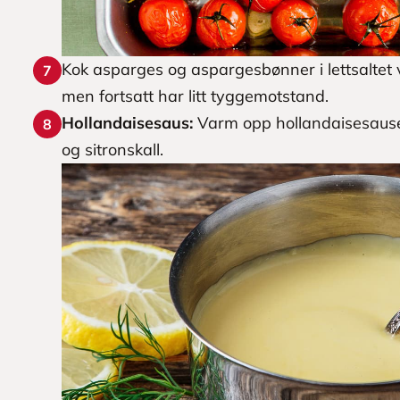
Kok asparges og aspargesbønner i lettsaltet va
7
men fortsatt har litt tyggemotstand.
Hollandaisesaus:
Varm opp hollandaisesausen
8
og sitronskall.