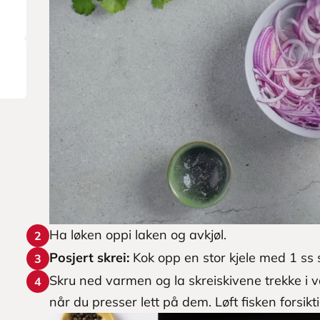
Ha løken oppi laken og avkjøl.
2
Posjert skrei:
Kok opp en stor kjele med 1 ss s
3
Skru ned varmen og la skreiskivene trekke i va
4
når du presser lett på dem. Løft fisken forsik