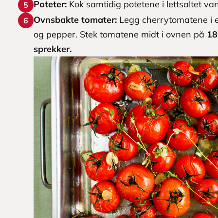
Poteter:
Kok samtidig potetene i lettsaltet van
5
Ovnsbakte tomater:
Legg cherrytomatene i en 
6
og pepper. Stek tomatene midt i ovnen på
18
sprekker.