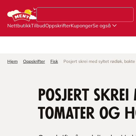
Hopp til hovedinnhold
Nettbutikk
Tilbud
Oppskrifter
Kuponger
Se også
Hjem
Oppskrifter
Fisk
Posjert skrei med syltet rødløk, bakt
Posjert skrei
tomater og h