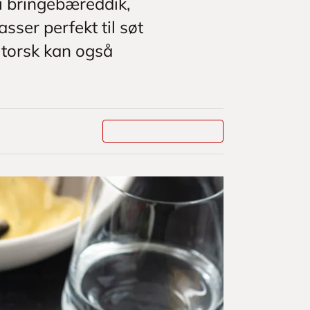
 i bringebæreddik,
sser perfekt til søt
g torsk kan også