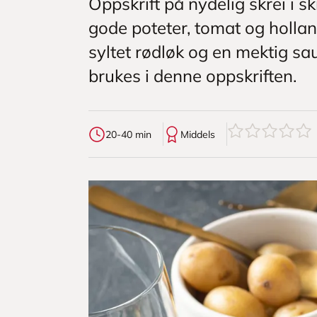
Oppskrift på nydelig skrei i s
gode poteter, tomat og hollan
syltet rødløk og en mektig sa
brukes i denne oppskriften.
0
av
5
stjerner
20-40 min
Middels