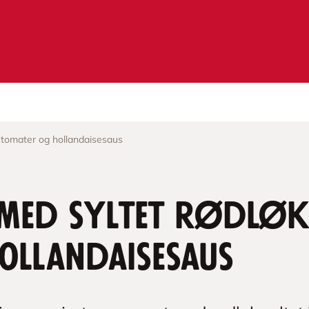
e tomater og hollandaisesaus
 med syltet rødløk
ollandaisesaus