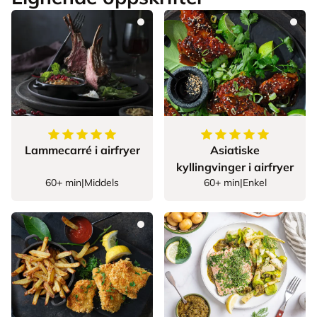
5
av
5
stjerner
5
av
5
stjerner
Lammecarré i airfryer
Asiatiske
kyllingvinger i airfryer
60+ min
|
Middels
60+ min
|
Enkel