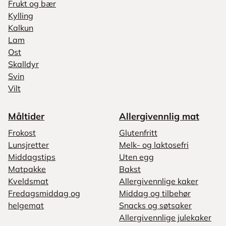
Frukt og bær
Kylling
Kalkun
Lam
Ost
Skalldyr
Svin
Vilt
Måltider
Allergivennlig mat
Frokost
Glutenfritt
Lunsjretter
Melk- og laktosefri
Middagstips
Uten egg
Matpakke
Bakst
Kveldsmat
Allergivennlige kaker
Fredagsmiddag og
Middag og tilbehør
helgemat
Snacks og søtsaker
Allergivennlige julekaker