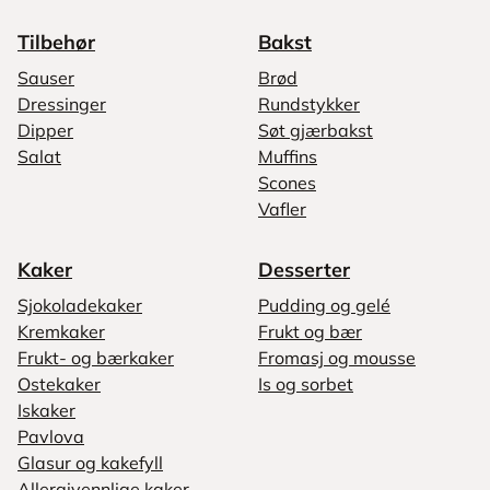
Tilbehør
Bakst
Sauser
Brød
Dressinger
Rundstykker
Dipper
Søt gjærbakst
Salat
Muffins
Scones
Vafler
Kaker
Desserter
Sjokoladekaker
Pudding og gelé
Kremkaker
Frukt og bær
Frukt- og bærkaker
Fromasj og mousse
Ostekaker
Is og sorbet
Iskaker
Pavlova
Glasur og kakefyll
Allergivennlige kaker