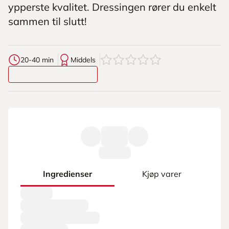
ypperste kvalitet. Dressingen rører du enkelt
sammen til slutt!
0
av
5
stjerner
20-40 min
Middels
Ingredienser
Kjøp varer