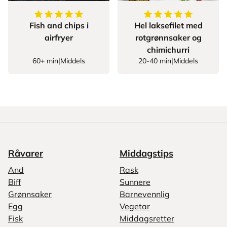
5
av
5
stjerner
5
av
5
stjerner
Fish and chips i
Hel laksefilet med
airfryer
rotgrønnsaker og
chimichurri
60+ min
|
Middels
20-40 min
|
Middels
Råvarer
Middagstips
And
Rask
Biff
Sunnere
Grønnsaker
Barnevennlig
Egg
Vegetar
Fisk
Middagsretter