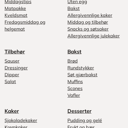
Middagstips
Uten egg
Matpakke
Bakst
Kveldsmat
Allergivennlige kaker
Fredagsmiddag og
Middag og tilbehør
helgemat
Snacks og søtsaker
Allergivennlige julekaker
Tilbehør
Bakst
Sauser
Brød
Dressinger
Rundstykker
Dipper
Søt gjærbakst
Salat
Muffins
Scones
Vafler
Kaker
Desserter
Sjokoladekaker
Pudding og gelé
Kremkaker
Frukt og bær