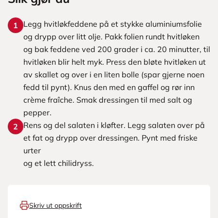
Legg hvitløkfeddene på et stykke aluminiumsfolie
1
og drypp over litt olje. Pakk folien rundt hvitløken
og bak feddene ved 200 grader i ca. 20 minutter, til
hvitløken blir helt myk. Press den bløte hvitløken ut
av skallet og over i en liten bolle (spar gjerne noen
fedd til pynt). Knus den med en gaffel og rør inn
crème fraîche. Smak dressingen til med salt og
pepper.
Rens og del salaten i kløfter. Legg salaten over på
2
et fat og drypp over dressingen. Pynt med friske
urter
og et lett chilidryss.
Skriv ut oppskrift