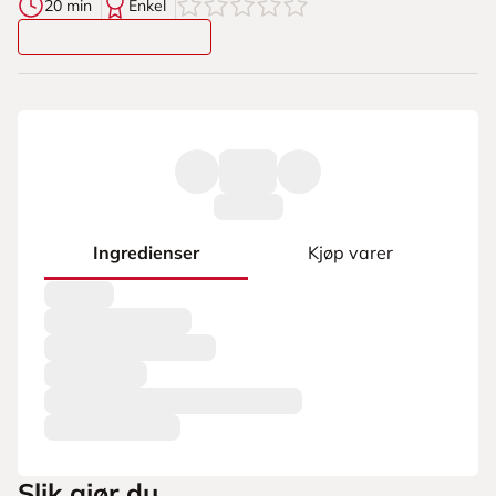
0
av
5
stjerner
20 min
Enkel
Ingredienser
Kjøp varer
Slik gjør du