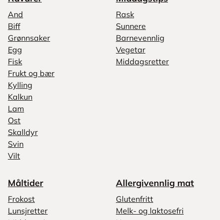
And
Rask
Biff
Sunnere
Grønnsaker
Barnevennlig
Egg
Vegetar
Fisk
Middagsretter
Frukt og bær
Kylling
Kalkun
Lam
Ost
Skalldyr
Svin
Vilt
Måltider
Allergivennlig mat
Frokost
Glutenfritt
Lunsjretter
Melk- og laktosefri