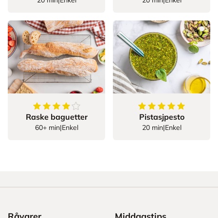
20 min
|
Enkel
20 min
|
Enkel
4.5
av
5
stjerner
5
av
5
stjerner
Raske baguetter
Pistasjpesto
60+ min
|
Enkel
20 min
|
Enkel
Råvarer
Middagstips