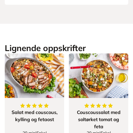
Lignende oppskrifter
5
av
5
stjerner
5
av
5
stjerner
Salat med couscous,
Couscoussalat med
kylling og fetaost
soltørket tomat og
feta