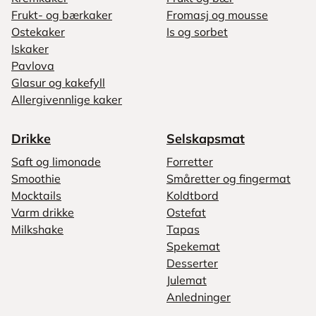
Frukt- og bærkaker
Fromasj og mousse
Ostekaker
Is og sorbet
Iskaker
Pavlova
Glasur og kakefyll
Allergivennlige kaker
Drikke
Selskapsmat
Saft og limonade
Forretter
Smoothie
Småretter og fingermat
Mocktails
Koldtbord
Varm drikke
Ostefat
Milkshake
Tapas
Spekemat
Desserter
Julemat
Anledninger