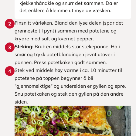
kjøkkenhåndkle og snurr det sammen. Da er
det enklere å klemme ut mye av væsken.
Finsnitt vårløken. Bland den lyse delen (spar det
2
grønneste til pynt) sammen med potetene og
krydre med salt og kvernet pepper.
Steking:
Bruk en middels stor stekepanne. Ha i
3
smør og trykk potetblandingen jevnt utover i
pannen. Press potetkaken godt sammen.
Stek ved middels høy varme i ca. 10 minutter til
4
potetene på toppen begynner å bli
"gjennomsiktige" og undersiden er gyllen og sprø.
Snu potetkaken og stek den gyllen på den andre
siden.