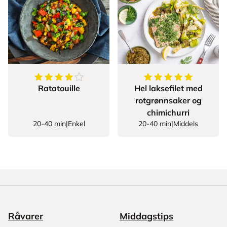
4.875
av
5
stjerner
5
av
5
stjerner
Ratatouille
Hel laksefilet med
rotgrønnsaker og
chimichurri
20-40 min
|
Enkel
20-40 min
|
Middels
Råvarer
Middagstips