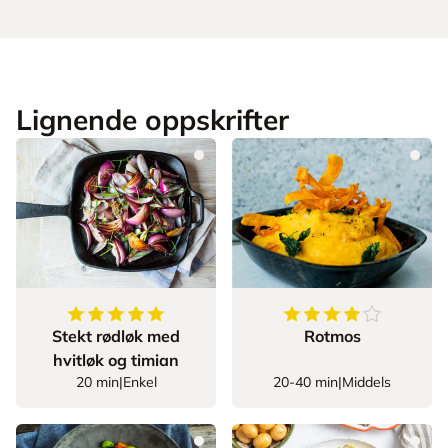
Lignende oppskrifter
5
av
5
stjerner
4.444444444444445
Stekt rødløk med
Rotmos
hvitløk og timian
20 min
|
Enkel
20-40 min
|
Middels