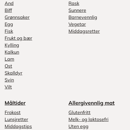
And
Rask
Biff
Sunnere
Grønnsaker
Barnevennlig
Egg
Vegetar
Fisk
Middagsretter
Frukt og bær
Kylling
Kalkun
Lam
Ost
Skalldyr
Svin
Vilt
Måltider
Allergivennlig mat
Frokost
Glutenfritt
Lunsjretter
Melk- og laktosefri
Middagstips
Uten egg