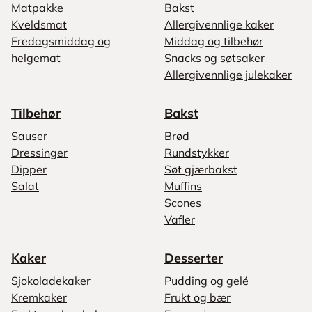
Matpakke
Bakst
Kveldsmat
Allergivennlige kaker
Fredagsmiddag og
Middag og tilbehør
helgemat
Snacks og søtsaker
Allergivennlige julekaker
Tilbehør
Bakst
Sauser
Brød
Dressinger
Rundstykker
Dipper
Søt gjærbakst
Salat
Muffins
Scones
Vafler
Kaker
Desserter
Sjokoladekaker
Pudding og gelé
Kremkaker
Frukt og bær