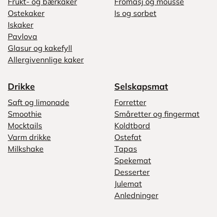
Frukt- og bærkaker
Fromasj og mousse
Ostekaker
Is og sorbet
Iskaker
Pavlova
Glasur og kakefyll
Allergivennlige kaker
Drikke
Selskapsmat
Saft og limonade
Forretter
Smoothie
Småretter og fingermat
Mocktails
Koldtbord
Varm drikke
Ostefat
Milkshake
Tapas
Spekemat
Desserter
Julemat
Anledninger