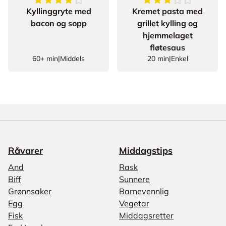
4.6
av
5
stjerner
3
av
5
stjerner
Kyllinggryte med
Kremet pasta med
bacon og sopp
grillet kylling og
hjemmelaget
fløtesaus
60+ min
|
Middels
20 min
|
Enkel
Råvarer
Middagstips
And
Rask
Biff
Sunnere
Grønnsaker
Barnevennlig
Egg
Vegetar
Fisk
Middagsretter