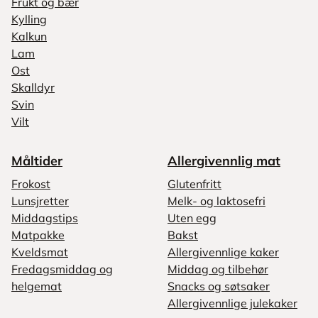
Frukt og bær
Kylling
Kalkun
Lam
Ost
Skalldyr
Svin
Vilt
Måltider
Allergivennlig mat
Frokost
Glutenfritt
Lunsjretter
Melk- og laktosefri
Middagstips
Uten egg
Matpakke
Bakst
Kveldsmat
Allergivennlige kaker
Fredagsmiddag og
Middag og tilbehør
helgemat
Snacks og søtsaker
Allergivennlige julekaker