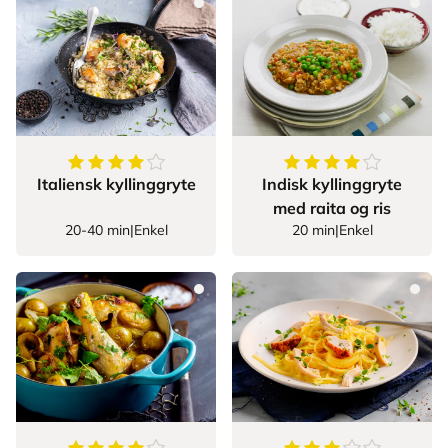
4.285714285714286
av
5
stjerner
4.5
av
5
stjerner
Italiensk kyllinggryte
Indisk kyllinggryte
med raita og ris
20-40 min
|
Enkel
20 min
|
Enkel