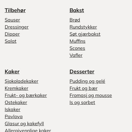
Tilbehør
Bakst
Sauser
Brød
Dressinger
Rundstykker
Dipper
Søt gjærbakst
Salat
Muffins
Scones
Vafler
Kaker
Desserter
Sjokoladekaker
Pudding og gelé
Kremkaker
Frukt og bær
Frukt- og bærkaker
Fromasj og mousse
Ostekaker
Is og sorbet
Iskaker
Pavlova
Glasur og kakefyll
Allergivennlige kaker