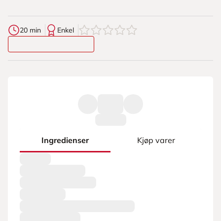
0
av
5
stjerner
20 min
Enkel
Ingredienser
Kjøp varer