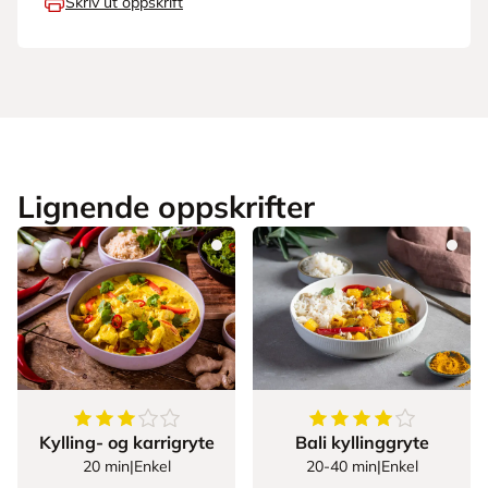
Skriv ut oppskrift
Lignende oppskrifter
3.9871794871794872
av
5
stjerner
4.433333333333334
Kylling- og karrigryte
Bali kyllinggryte
20 min
|
Enkel
20-40 min
|
Enkel