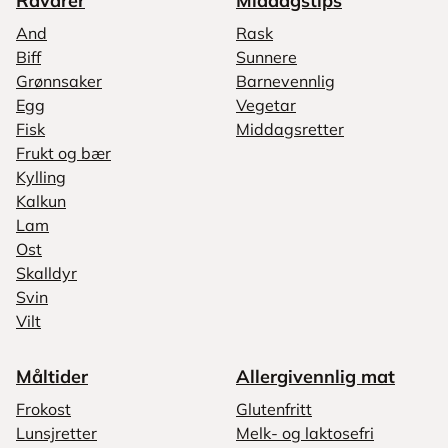
Råvarer
Middagstips
And
Rask
Biff
Sunnere
Grønnsaker
Barnevennlig
Egg
Vegetar
Fisk
Middagsretter
Frukt og bær
Kylling
Kalkun
Lam
Ost
Skalldyr
Svin
Vilt
Måltider
Allergivennlig mat
Frokost
Glutenfritt
Lunsjretter
Melk- og laktosefri