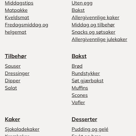
Middagstips
Uten egg
Matpakke
Bakst
Kveldsmat
Allergivennlige kaker
Fredagsmiddag og
Middag og tilbehør
helgemat
Snacks og søtsaker
Allergivennlige julekaker
Tilbehør
Bakst
Sauser
Brød
Dressinger
Rundstykker
Dipper
Søt gjærbakst
Salat
Muffins
Scones
Vafler
Kaker
Desserter
Sjokoladekaker
Pudding og gelé