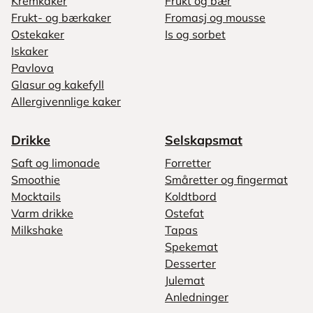
Kremkaker
Frukt og bær
Frukt- og bærkaker
Fromasj og mousse
Ostekaker
Is og sorbet
Iskaker
Pavlova
Glasur og kakefyll
Allergivennlige kaker
Drikke
Selskapsmat
Saft og limonade
Forretter
Smoothie
Småretter og fingermat
Mocktails
Koldtbord
Varm drikke
Ostefat
Milkshake
Tapas
Spekemat
Desserter
Julemat
Anledninger