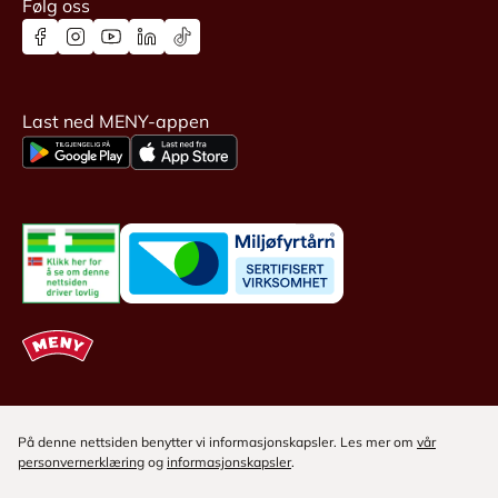
Følg oss
Last ned MENY-appen
På denne nettsiden benytter vi informasjonskapsler. Les mer om
vår
personvernerklæring
og
informasjonskapsler
.