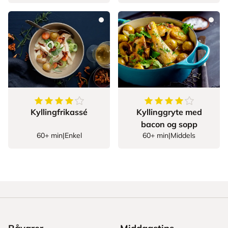
4.2
av
5
stjerner
4.6
av
5
stjerner
Kyllingfrikassé
Kyllinggryte med
bacon og sopp
60+ min
|
Enkel
60+ min
|
Middels