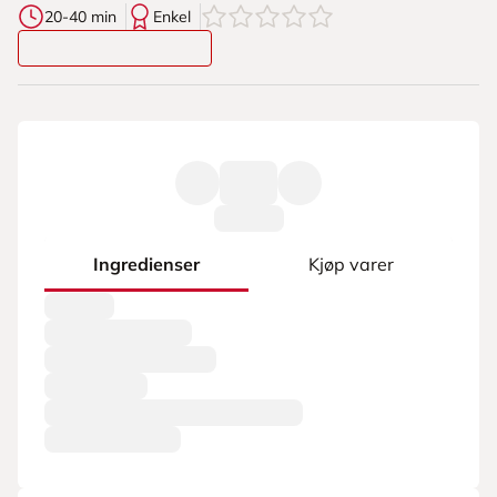
0
av
5
stjerner
20-40 min
Enkel
Ingredienser
Kjøp varer