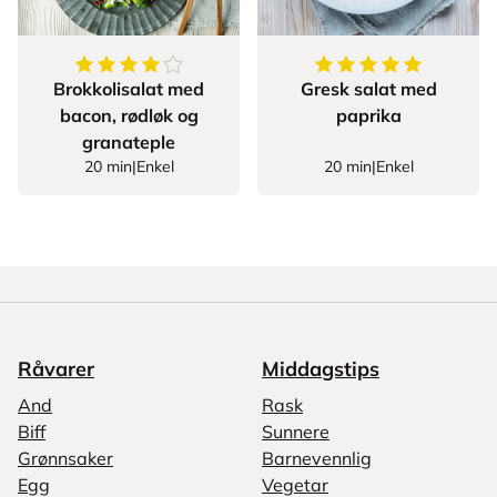
4.833333333333333
av
5
stjerner
5
av
5
stjerner
Brokkolisalat med
Gresk salat med
bacon, rødløk og
paprika
granateple
20 min
|
Enkel
20 min
|
Enkel
Råvarer
Middagstips
And
Rask
Biff
Sunnere
Grønnsaker
Barnevennlig
Egg
Vegetar