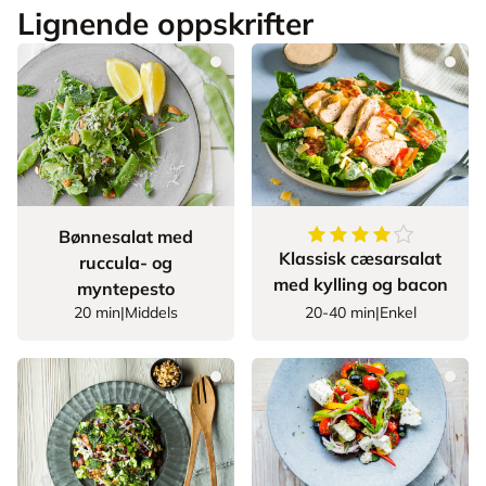
Lignende oppskrifter
4.1875
av
5
stjerner
Bønnesalat med
Klassisk cæsarsalat
ruccula- og
med kylling og bacon
myntepesto
20 min
|
Middels
20-40 min
|
Enkel