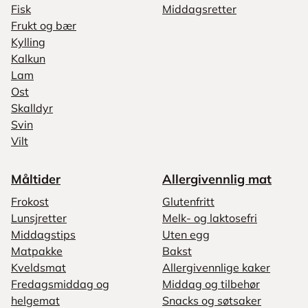
Fisk
Middagsretter
Frukt og bær
Kylling
Kalkun
Lam
Ost
Skalldyr
Svin
Vilt
Måltider
Allergivennlig mat
Frokost
Glutenfritt
Lunsjretter
Melk- og laktosefri
Middagstips
Uten egg
Matpakke
Bakst
Kveldsmat
Allergivennlige kaker
Fredagsmiddag og
Middag og tilbehør
helgemat
Snacks og søtsaker