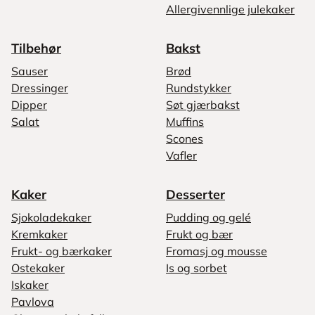
Allergivennlige julekaker
Tilbehør
Bakst
Sauser
Brød
Dressinger
Rundstykker
Dipper
Søt gjærbakst
Salat
Muffins
Scones
Vafler
Kaker
Desserter
Sjokoladekaker
Pudding og gelé
Kremkaker
Frukt og bær
Frukt- og bærkaker
Fromasj og mousse
Ostekaker
Is og sorbet
Iskaker
Pavlova