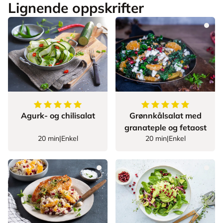
Lignende oppskrifter
5
av
5
stjerner
5
av
5
stjerner
Agurk- og chilisalat
Grønnkålsalat med
granateple og fetaost
20 min
|
Enkel
20 min
|
Enkel