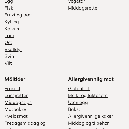
Egg
Vegetar
Fisk
Middagsretter
Frukt og bær
Kylling
Kalkun
Lam
Ost
Skalldyr
Svin
Vilt
Måltider
Allergivennlig mat
Frokost
Glutenfritt
Lunsjretter
Melk- og laktosefri
Middagstips
Uten egg
Matpakke
Bakst
Kveldsmat
Allergivennlige kaker
Fredagsmiddag og
Middag og tilbehør