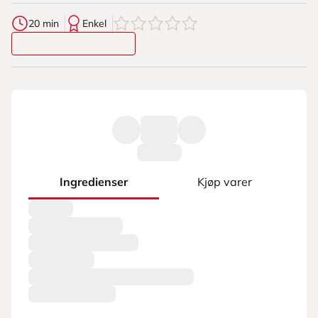
0
av
5
stjerner
20 min
Enkel
Ingredienser
Kjøp varer