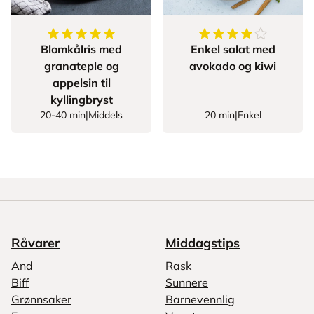
5
av
5
stjerner
4.666666666666667
Blomkålris med
Enkel salat med
granateple og
avokado og kiwi
appelsin til
kyllingbryst
20-40 min
|
Middels
20 min
|
Enkel
Råvarer
Middagstips
And
Rask
Biff
Sunnere
Grønnsaker
Barnevennlig