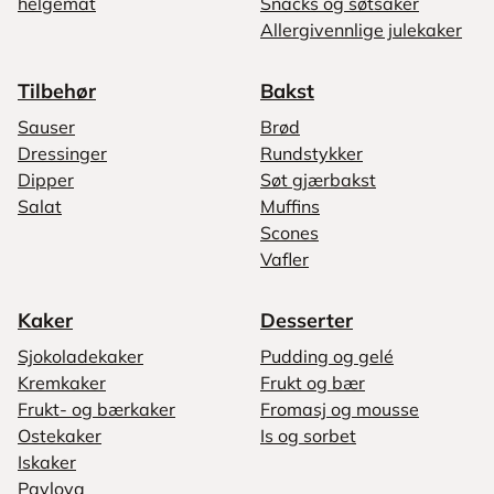
helgemat
Snacks og søtsaker
Allergivennlige julekaker
Tilbehør
Bakst
Sauser
Brød
Dressinger
Rundstykker
Dipper
Søt gjærbakst
Salat
Muffins
Scones
Vafler
Kaker
Desserter
Sjokoladekaker
Pudding og gelé
Kremkaker
Frukt og bær
Frukt- og bærkaker
Fromasj og mousse
Ostekaker
Is og sorbet
Iskaker
Pavlova