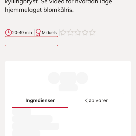
kyllingbryst. Se video for hvordan lage
hjemmelaget blomkålris.
0
av
5
stjerner
20-40 min
Middels
Ingredienser
Kjøp varer