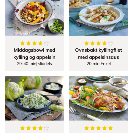
4
av
5
stjerner
4.083333333333333
Middagsbowl med
Ovnsbakt kyllingfilet
kylling og appelsin
med appelsinsaus
20-40 min
|
Middels
20 min
|
Enkel
4
av
5
stjerner
5
av
5
stjerner