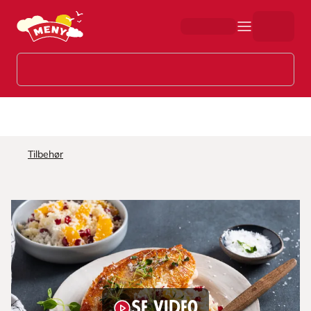
Hopp til hovedinnhold
Tilbehør
Se video