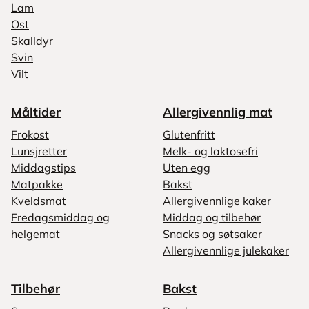
Lam
Ost
Skalldyr
Svin
Vilt
Måltider
Allergivennlig mat
Frokost
Glutenfritt
Lunsjretter
Melk- og laktosefri
Middagstips
Uten egg
Matpakke
Bakst
Kveldsmat
Allergivennlige kaker
Fredagsmiddag og
Middag og tilbehør
helgemat
Snacks og søtsaker
Allergivennlige julekaker
Tilbehør
Bakst