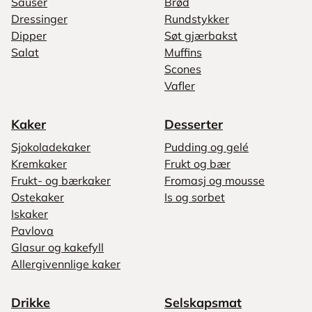
Sauser
Brød
Dressinger
Rundstykker
Dipper
Søt gjærbakst
Salat
Muffins
Scones
Vafler
Kaker
Desserter
Sjokoladekaker
Pudding og gelé
Kremkaker
Frukt og bær
Frukt- og bærkaker
Fromasj og mousse
Ostekaker
Is og sorbet
Iskaker
Pavlova
Glasur og kakefyll
Allergivennlige kaker
Drikke
Selskapsmat