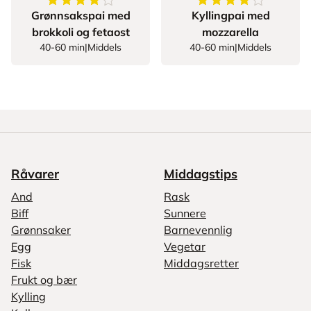
4.363636363636363
av
5
stjerner
4.692307692307692
Grønnsakspai med
Kyllingpai med
brokkoli og fetaost
mozzarella
40-60 min
|
Middels
40-60 min
|
Middels
Råvarer
Middagstips
And
Rask
Biff
Sunnere
Grønnsaker
Barnevennlig
Egg
Vegetar
Fisk
Middagsretter
Frukt og bær
Kylling