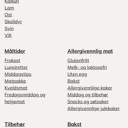
Kalkun
Lam
Ost
Skalldyr
Svin
Vilt
Måltider
Allergivennlig mat
Frokost
Glutenfritt
Lunsjretter
Melk- og laktosefri
Middagstips
Uten egg
Matpakke
Bakst
Kveldsmat
Allergivennlige kaker
Fredagsmiddag og
Middag og tilbehør
helgemat
Snacks og søtsaker
Allergivennlige julekaker
Tilbehør
Bakst