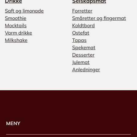
Drikke
Selskapsmat
Saft og limonade
Forretter
Smoothie
Småretter og fingermat
Mocktails
Koldtbord
Varm drikke
Ostefat
Milkshake
Tapas
Spekemat
Desserter
Julemat
Anledninger
MENY