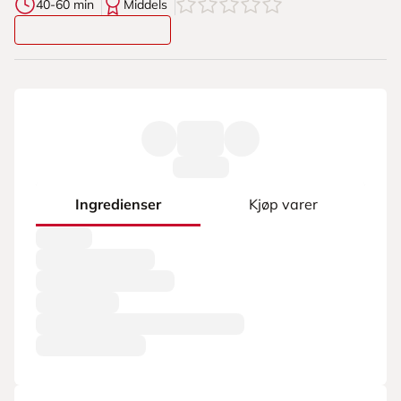
0
av
5
stjerner
40-60 min
Middels
Ingredienser
Kjøp varer