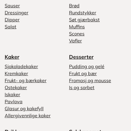
Sauser
Brød
Dressinger
Rundstykker
Dipper
Søt gjærbakst
Salat
Muffins
Scones
Vafler
Kaker
Desserter
Sjokoladekaker
Pudding og gelé
Kremkaker
Frukt og bær
Frukt- og bærkaker
Fromasj og mousse
Ostekaker
Is og sorbet
Iskaker
Pavlova
Glasur og kakefyll
Allergivennlige kaker