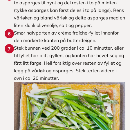
to asparges til pynt og del resten i to på midten
(tykke asparges kan først deles i to på langs). Rens
vårløken og bland vårløk og delte asparges med en
liten klunk olivenolje, salt og pepper.
Smør halvparten av crème fraîche-fyllet innenfor
6
den markerte kanten på butterdeigen.
Stek bunnen ved 200 grader i ca. 10 minutter, eller
7
til fyllet har blitt gyllent og kanten har hevet seg og
fått litt farge. Hell forsiktig over resten av fyllet og
legg på vårløk og asparges. Stek terten videre i
ovn i ca. 20 minutter.