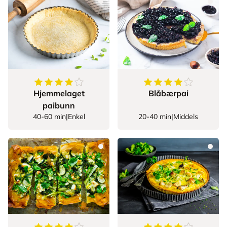
4.133333333333334
av
5
stjerner
4
av
5
stjerner
Hjemmelaget
Blåbærpai
paibunn
40-60 min
|
Enkel
20-40 min
|
Middels