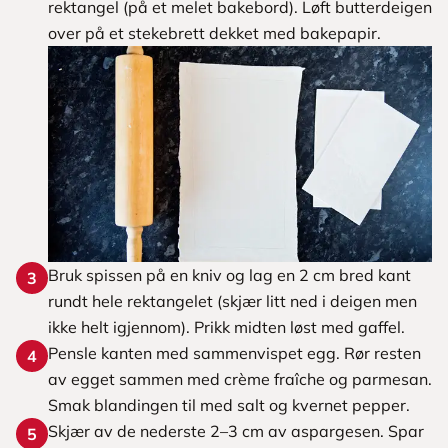
rektangel (på et melet bakebord). Løft butterdeigen
over på et stekebrett dekket med bakepapir.
Bruk spissen på en kniv og lag en 2 cm bred kant
3
rundt hele rektangelet (skjær litt ned i deigen men
ikke helt igjennom). Prikk midten løst med gaffel.
Pensle kanten med sammenvispet egg. Rør resten
4
av egget sammen med crème fraîche og parmesan.
Smak blandingen til med salt og kvernet pepper.
Skjær av de nederste 2–3 cm av aspargesen. Spar
5